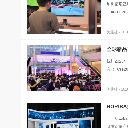
加利福尼亚州
DIAGTC2
dtoSimu
美通社 · 2026
全球新品
杭州2026
会（PCHi
自26个国家
美通社 · 2026
HORIBA
——从Lab
研发到量产