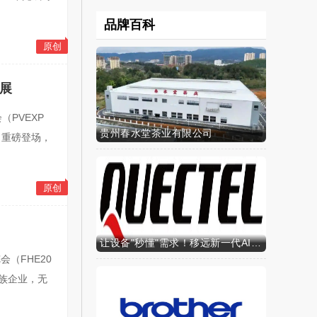
品牌百科
原创
展
（PVEXP
贵州春水堂茶业有限公司
）重磅登场，
原创
让设备"秒懂"需求！移远新一代AI算力智能模组SH603FC硬核来袭
会（FHE20
族企业，无