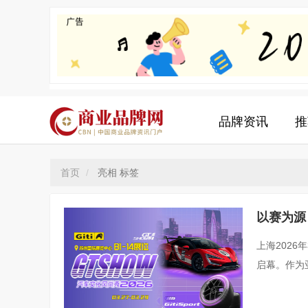
品牌资讯
推
首页
亮相 标签
以赛为源
上海2026
启幕。作为
能文化与技