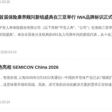
-03-26
首届保险康养顾问新锐盛典在三亚举行 IWA品牌标识正
平安人寿保险股份有限公司‌（以下简称“平安人寿”、“公司”）在海南三亚举
新锐盛典”。来自全国各分支机构的491名入司两年内的新锐代表，从十余
共同见证新生代
026-03-24
艳亮相 SEMICON China 2026
共赢，智造价值 上海2026年3月24日/美通社/--中国的半导体产业已从\"规模扩
动\"，这意味着市场对高端、高效、高可靠的自动化解决方案的需求正在快
的领先供应商，百年
-03-24