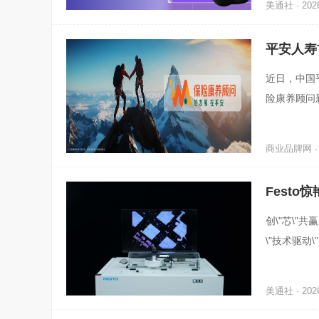
美通社 · 2026
平安人寿
近日，中国
险康养顾问
脱颖而出，
商业品牌网 · 2
Festo惊
创\"芯\"
\"技术驱
自动化领域
美通社 · 2026