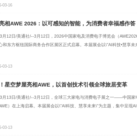
-03-16
亮相AWE 2026：以可感知的智能，为消费者幸福感作答
年3月12日/美通社/--3月12日，2026中国家电及消费电子博览会（AWE20
心和东方枢纽国际商务合作区展区正式启幕。本届展会以\"AI科技•慧享未来
能技术在家电领域的创
-03-13
！星空梦屋亮相AWE，以首创技术引领全球旅居变革
年3月13日/美通社/--3月12日，全球三大家电与消费电子展之一——中国
WE）在上海启幕。本届展会以\"AI科技、慧享未来\"为主题，集中呈现A
人-车-家-城市协同互
-03-13