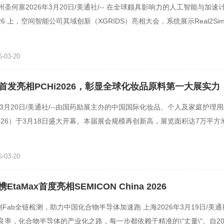
圣何塞2026年3月20日/美通社/-- 在全球颇具影响力的人工智能与加速计
026 上，空间智能公司其域创新（XGRIDS）亮相大会，系统展示Real2Sim（
lation）解决方案，阐述如
-03-20
首发亮相PCHi2026，彰显全球化妆品原料第一大展实力
年3月20日/美通社/--由国药励展主办的中国国际化妆品、个人及家庭护理
2026）于3月18日盛大开幕。本届展会规模再创新高，展览面积达7万平
和地区的860多家展商参展
-03-20
携EtaMax首度亮相SEMICON China 2026
到Fab全链检测，助力中国化合物半导体加速跑 上海2026年3月19日/美通社
良率，化合物半导体的产业化之路，每一步都依赖于精准的\"丈量\"。自20