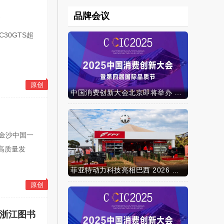
品牌会议
C30GTS超
原创
中国消费创新大会北京即将举办 携手智迈电动车引领消费新时代
-金沙中国一
高质量发
菲亚特动力科技亮相巴西 2026 年农业展，动力技术提升到新高度
原创
相浙江图书