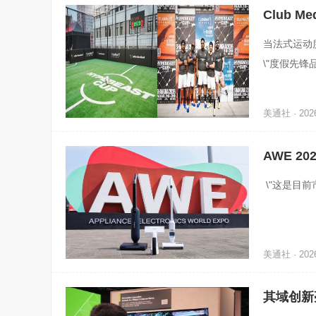
Club 
当法式运动度
\"度假先锋
的每一次奔
美通社 · 2026
AWE 2
电展
\"这是目前
美通社 · 2026
其域创新亮