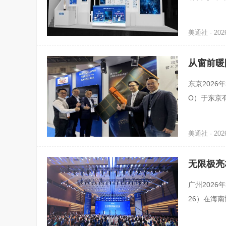
韩国领先化
美通社 · 2026
从窗前暖
东京2026
O）于东京
全球首发为A
美通社 · 2026
无限极亮
广州2026
26）在海
限极（中国