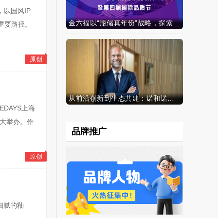
以国风IP
金六福以“瓶储真年份”战略，探索白酒行业价值新范式
重要路径。
原创
从前沿创新到生态共建：诺和诺德参加中国发展高层论坛2026年年会，携“中国同创”新里程碑深化对华承诺
CEDAYS上海
盛大举办。作
品牌推广
原创
，细腻的釉