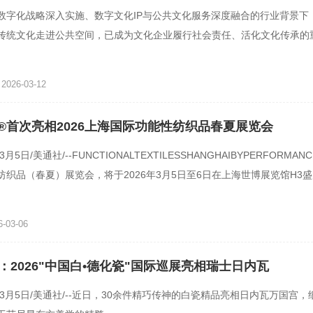
数字化战略深入实施、数字文化IP与公共文化服务深度融合的行业背景下，
传统文化走进公共空间，已成为文化企业履行社会责任、活化文化传承的
网络旗下国风文化IP“岁
026-03-12
tec®首次亮相2026上海国际功能性纺织品春夏展览会
3月5日/美通社/--FUNCTIONALTEXTILESSHANGHAIBYPERFORMAN
纺织品（春夏）展览会，将于2026年3月5日至6日在上海世博展览馆H3
性纺织市场的风向标，该展会凭借专业
-03-06
：2026"中国白•德化瓷"国际巡展亮相瑞士日内瓦
年3月5日/美通社/--近日，30余件精巧传神的白瓷精品亮相日内瓦万国宫