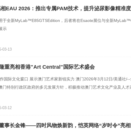
e亮相EAU 2026：推出专属PAM技术，提升泌尿影像精准度
全新MyLab™E85GTSEdition，后者将在Esaote展位与全新MyLab™
展示
-03-13
重亮相香港"Art Central"国际艺术盛会
\"作国际文化窗口 展示澳门艺术家新锐实力 澳门2026年3月12日/美通社/-
澳门特别行政区政府的多元发展方针，积极推动澳门艺术文化产业及人才
步构建澳门艺术界的多
-03-12
董事长金锋——四时风物焕新韵，恺英网络“岁时令”亮