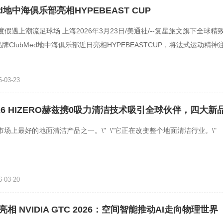
Med地中海俱乐部亮相HYPEBEAST CUP
假遇上潮流足球场 上海2026年3月23日/美通社/--复星旅文旗下全球精致
品牌ClubMed地中海俱乐部近日亮相HYPEBEASTCUP，将法式运动精
跑与欢呼。作为开启品牌\
-03-23
026 HIZERO赫兹携0吸力清洁技术吸引全球伙伴，四大
市场上最好的地面清洁产品之一。\" \"它正在改变整个地面清洁行业。\"
-03-20
相 NVIDIA GTC 2026：空间智能推动AI走向物理世界