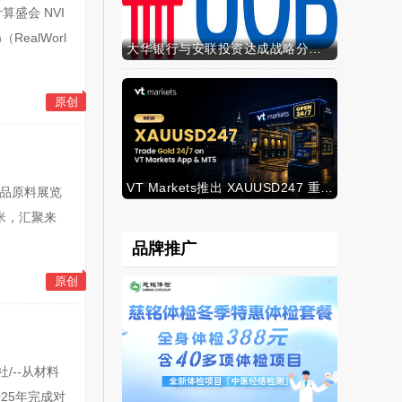
算盛会 NVI
RealWorl
大华银行与安联投资达成战略分销合作，深化财富业务布局
原创
VT Markets推出 XAUUSD247 重新定义黄金交易时间
用品原料展览
方米，汇聚来
品牌推广
原创
/--从材料
25年完成对