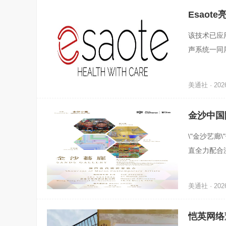
Esaot
该技术已应用于
声系统一同
美通社 · 2026
金沙中国隆
\"金沙艺廊
直全力配合
展。为进一
美通社 · 2026
恺英网络