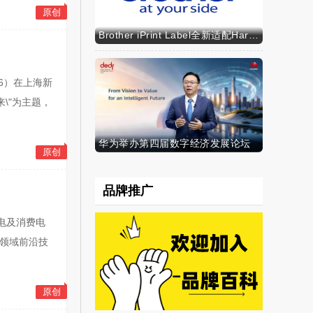
原创
Brother iPrint Label全新适配HarmonyOS NEXT，标识标记体验再升级
26）在上海新
\"为主题，
华为举办第四届数字经济发展论坛
原创
品牌推广
家电及消费电
I领域前沿技
原创