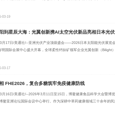
合物半导体晶圆检测企
-03-19
阳到星辰大海：光翼创新携AI太空光伏新品亮相日本光伏
年3月17日/美通社/--亚洲光伏产业顶级盛会——2026日本太阳能光伏展览会
有明国际会展中心盛大开幕，全球柔性钙钛矿领军企业光翼创新（Bilight
I赋能的太空光伏\"太阳
-03-17
相 FHE2026，复合多糖筑牢免疫健康防线
年3月16日/美通社/--2026年3月11日至15日，博鳌健康食品科学大会暨博览
南博鳌亚洲论坛国际会议中心举行。作为深耕中草药健康领域三十余年的民
）有限公司受邀出席本次盛