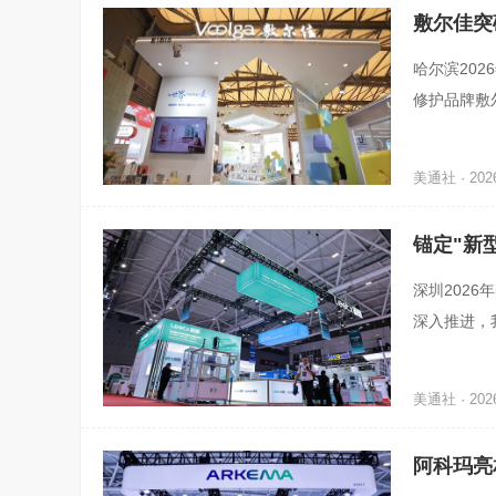
敷尔佳突
哈尔滨202
修护品牌敷
科学解读，
美通社 · 2026
锚定"新型
相CIBF 2
深圳2026
深入推进，我
进。在此背
美通社 · 2026
阿科玛亮