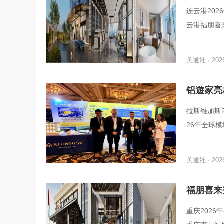
连云港202
云港福朋喜
云港国际展
美通社 · 2026
铝遊家亮
拉斯维加斯2
26年全球模
究所（Modular
美通社 · 2026
福朋喜来
重庆2026