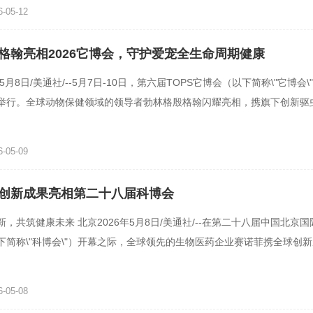
-05-12
格翰亮相2026它博会，守护爱宠全生命周期健康
年5月8日/美通社/--5月7日-10日，第六届TOPS它博会（以下简称\"它博会
举行。全球动物保健领域的领导者勃林格殷格翰闪耀亮相，携旗下创新驱
®，治疗产品勃欣定®、
-05-09
创新成果亮相第二十八届科博会
，共筑健康未来 北京2026年5月8日/美通社/--在第二十八届中国北京
下简称\"科博会\"）开幕之际，全球领先的生物医药企业赛诺菲携全球创
展，赛诺菲围绕\"追寻
-05-08