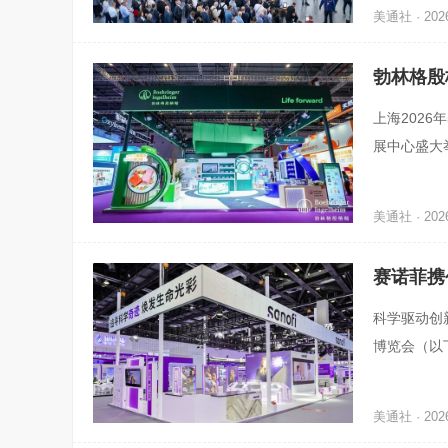
美通社 · 2026
勃林格殷
上海2026
展中心盛大
信、博来恩
美通社 · 2026
赛诺菲携
科学驱动创新
博览会（以
相。本次参
美通社 · 2026