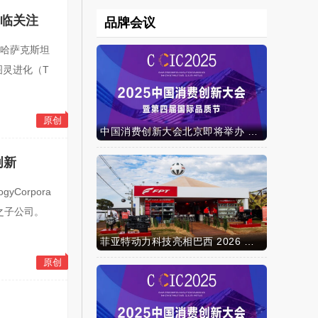
亲临关注
品牌会议
布 哈萨克斯坦
图灵进化（T
原创
中国消费创新大会北京即将举办 携手智迈电动车引领消费新时代
创新
yCorpora
之子公司。
菲亚特动力科技亮相巴西 2026 年农业展，动力技术提升到新高度
原创