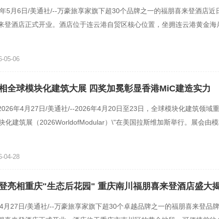
6年5月6日/美通社/--万豪旅享家旗下超30个品牌之一的福朋喜来登酒店
来登酒店正式开业。酒店位于连云港自贸区核心位置，坐拥连云港黄金海
览中心，可便捷抵达在海
-05-06
相全球模块化建筑大展 四奖加冕彰显香港MiC建造实力
026年4月27日/美通社/--2026年4月20日至23日，全球模块化建筑领域重
块化建筑展（2026WorldofModular）\"在美国拉斯维加斯举行。展会
BuildingInstitute，
-04-28
登亮相重庆"生态后花园" 重庆南川福朋喜来登酒店盛大
年4月27日/美通社/--万豪旅享家旗下超30个卓越品牌之一的福朋喜来登品