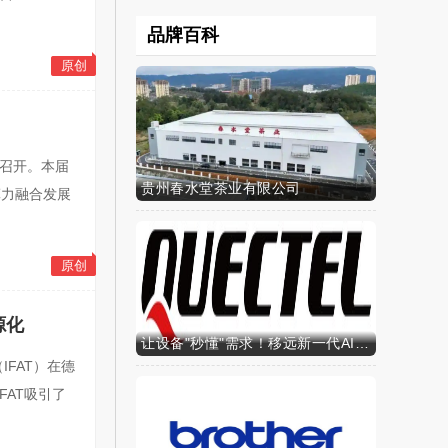
品牌百科
原创
重召开。本届
贵州春水堂茶业有限公司
算力融合发展
原创
源化
让设备"秒懂"需求！移远新一代AI算力智能模组SH603FC硬核来袭
IFAT）在德
AT吸引了