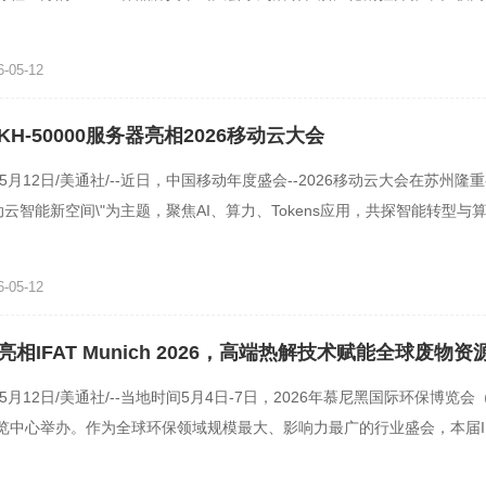
为大会官方合作伙伴，携全新户
-05-12
H-50000服务器亮相2026移动云大会
年5月12日/美通社/--近日，中国移动年度盛会--2026移动云大会在苏州隆
动云智能新空间\"为主题，聚焦AI、算力、Tokens应用，共探智能转型与
为国内自主算力中坚力
-05-12
相IFAT Munich 2026，高端热解技术赋能全球废物资
年5月12日/美通社/--当地时间5月4日-7日，2026年慕尼黑国际环保博览会（
览中心举办。作为全球环保领域规模最大、影响力最广的行业盛会，本届IF
个国家的3000余家企业参