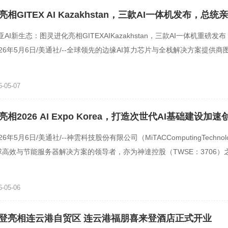
相GITEX AI Kazakhstan，三款AI一体机发布，总统
AI新生态：图灵进化亮相GITEXAIKazakhstan，三款AI一体机重磅发
26年5月6日/美通社/--全球领先的边缘AI算力芯片与全栈解决方案提供商
ra）于本周在哈萨克斯坦阿拉
-05-07
相2026 AI Expo Korea，打造次世代AI基础建设加速
6年5月6日/美通社/--神雲科技股份有限公司（MiTACComputingTechnolog
全球高效与节能服务器解决方案的领导者，亦为神達控股（TWSE：3706）
韩国AIExpoKorea2026展
-05-06
登亮相连云港自贸区 连云港福朋喜来登酒店正式开业