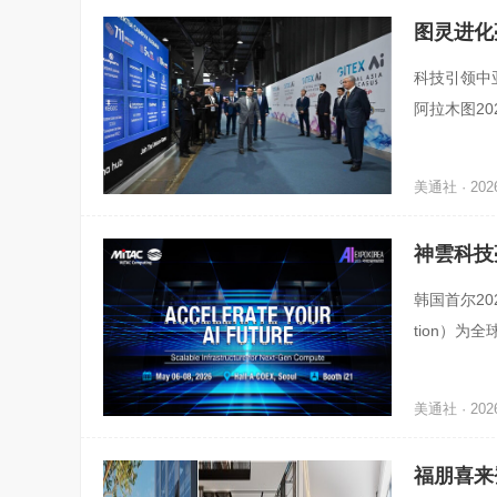
图灵进化亮
科技引领中亚
阿拉木图20
uringE
美通社 · 2026
神雲科技亮
韩国首尔202
tion）为
神雲科技今日于
美通社 · 2026
福朋喜来