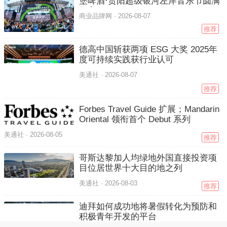
乐堡啤酒三天燃动“爽爽贵阳”——乐
堡啤酒·贵阳超级银河左岸音乐节圆满
收官
商业品牌网 ·
2026-08-07
推荐
德高中国斩获两项 ESG 大奖 2025年
度可持续实践获行业认可
美通社 ·
2026-08-07
推荐
Forbes Travel Guide 扩展；Mandarin
Oriental 领衔首个 Debut 系列
美通社 ·
2026-08-05
推荐
哥斯达黎加人均绿地外国直接投资项
目位居世界十大目的地之列
美通社 ·
2026-08-03
推荐