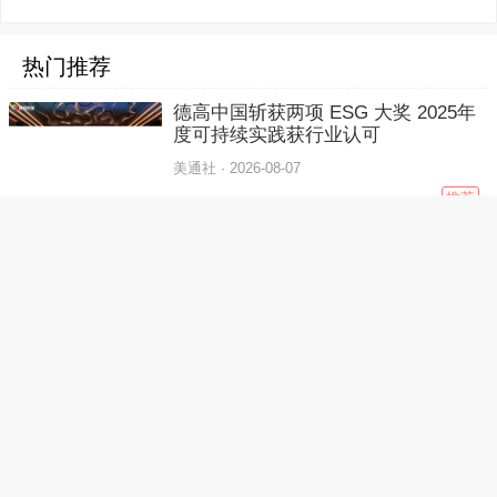
热门推荐
德高中国斩获两项 ESG 大奖 2025年
度可持续实践获行业认可
美通社 ·
2026-08-07
推荐
Forbes Travel Guide 扩展；Mandarin
Oriental 领衔首个 Debut 系列
美通社 ·
2026-08-05
推荐
哥斯达黎加人均绿地外国直接投资项目位居世界十大目的
地之列
美通社 ·
2026-08-03
推荐
迪拜如何成功地将暑假转化为预防和积极青年开发的平台