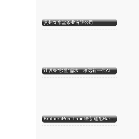
贵州春水堂茶业有限公司
让设备"秒懂"需求！移远新一代AI算力智能模组SH603FC硬核来袭
Brother iPrint Label全新适配HarmonyOS NEXT，标识标记体验再升级