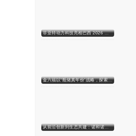
菲亚特动力科技亮相巴西 2026 年农业展，动力技术提升到新高度
金六福以“瓶储真年份”战略，探索白酒行业价值新范式
从前沿创新到生态共建：诺和诺德参加中国发展高层论坛2026年年会，携“中国同创”新里程碑深化对华承诺