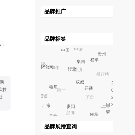
品牌推广
品牌标签
讯，
电话
7月
实力
贵州
中国
登顶
2026年
集团
2026
榜单
排行榜
有限公司
行业
20
第一
网
权威
23
quot
茅台
实性
榜首
稳居
开锁
处
上海
口
品牌
厂家
碑
贵阳
高端
推荐
排名
科技
品牌展播查询