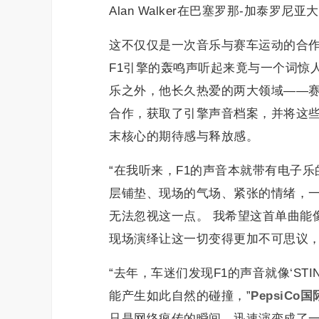
Alan Walker在巴塞罗那-加泰罗尼亚大奖
这不仅仅是一次音乐与赛车运动的合作
F1引擎的轰鸣声听起来竟与一个词惊人地相似
乐之外，他长久热爱的两大领域——赛车运动与
合作，获取了引擎声音档案，并将这些
末核心的期待感与释放感。
“在我听来，F1的声音本就带有电子乐
层铺垫、现场的气场、紧张的情绪，一切
无法忽视这一点。 我希望这首单曲能
现场演绎让这一切变得更加不可思议，
“去年，车迷们发现F1的声音就像‘S
能产生如此自然的碰撞，”
PepsiCo
只是网络疯传的瞬间，迅速演变成了一个