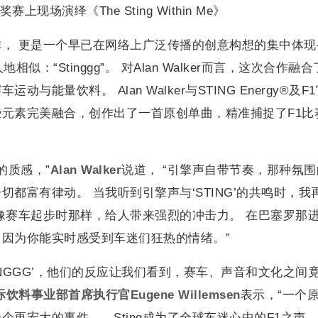
赛上现场演绎《The Sting Within Me》
， 更是一个早已在网络上广泛传播的创意构想的集中体现
：“Stinggg”。 对Alan Walker而言，这次合作融
能量饮料。 Alan Walker与STING Energy®及F
元素完美融合，创作出了一首原创单曲，精准捕捉了F1比
的质感，”
Alan Walker
说道， “引擎声自带节奏，那种氛围
都富有律动。 当我听到引擎声与‘STING’的共鸣时，我
像赛车起步时那样，给人带来强烈的冲击力。 在巴塞罗那
因为你能实时感受到车迷们狂热的情绪。”
TINGGG’，他们的反应让我们看到，赛车、声音和文化之间
国际饮料事业部首席执行官Eugene Willemsen
表示，“一个
更宏大的事件——Sting成为了全球车迷心中的F1之声。