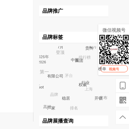
品牌推广
微信视频号
品牌标签
电话
实力
登顶
7月
贵州
排行榜
2026年
集团
2026
中国
2023
第一
茅台
视频号
榜
单
有限公司
上海
权威
榜首
行业
品牌
quot
发布
开锁
排名
稳居
高端
厂家
推荐
贵阳
科技
品牌展播查询