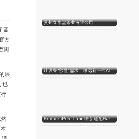
——
贵州春水堂茶业有限公司
合了音
1官方
赛周
让设备"秒懂"需求！移远新一代AI算力智能模组SH603FC硬核来袭
的层
再也
进行
竟然
Brother iPrint Label全新适配HarmonyOS NEXT，标识标记体验再升级
原本
 通