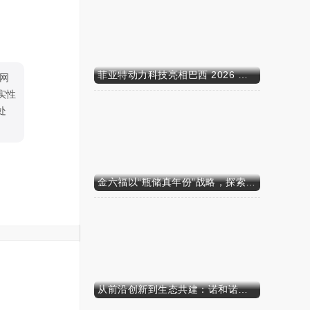
菲亚特动力科技亮相巴西 2026 年农业展，动力技术提升到新高度
网
实性
处
金六福以“瓶储真年份”战略，探索白酒行业价值新范式
从前沿创新到生态共建：诺和诺德参加中国发展高层论坛2026年年会，携“中国同创”新里程碑深化对华承诺