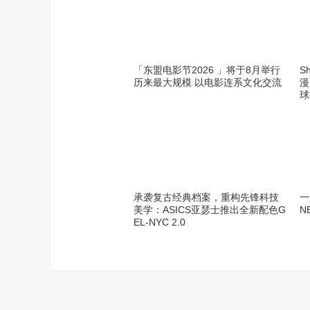
「东盟电影节2026 」将于8月举行
S
历来最大规模 以电影连系文化交流
漫
球
承袭复古经典档案，重构先锋科技
一
美学：ASICS亚瑟士推出全新配色G
N
EL-NYC 2.0