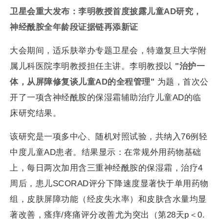
卫星会重大发布：李明教授首度披露儿童
AD
研究，
神经酰胺全年龄段证据链再添新证
大会期间，适乐肤举办专题卫星会，特邀复旦大学附
属儿科医院李明教授担任主讲。李明教授以
"治护一
体，从屏障修复谈儿童
AD
的全程管理"
为题，首次公
开了一项含神经酰胺的保湿霜辅助治疗儿童AD的临
床研究结果。
该研究是一项多中心、随机对照试验，共纳入76例轻
中度儿童AD患者。结果显示：在常规外用药物基础
上，每日两次加用含三重神经酰胺的保湿霜，治疗4
周后，患儿SCORAD评分下降速度显著快于单用药物
组，皮肤屏障功能（经皮失水率）和皮肤含水量均显
著改善，瘙痒/疼痛评分改善尤为突出（第28天p＜0.