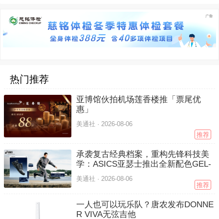
热门推荐
亚博馆伙拍机场莲香楼推「票尾优
惠」
美通社 ·
2026-08-06
推荐
承袭复古经典档案，重构先锋科技美
学：ASICS亚瑟士推出全新配色GEL-
NYC 2.0
美通社 ·
2026-08-06
推荐
一人也可以玩乐队？唐农发布DONNE
R VIVA无弦吉他