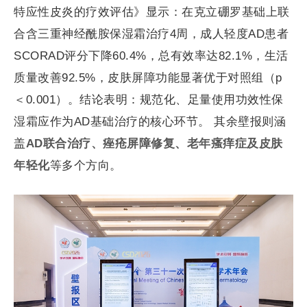
特应性皮炎的疗效评估》显示：在克立硼罗基础上联
合含三重神经酰胺保湿霜治疗4周，成人轻度AD患者
SCORAD评分下降60.4%，总有效率达82.1%，生活
质量改善92.5%，皮肤屏障功能显著优于对照组（p
＜0.001）。结论表明：规范化、足量使用功效性保
湿霜应作为AD基础治疗的核心环节。 其余壁报则涵
盖
AD
联合治疗、痤疮屏障修复、老年瘙痒症及皮肤
年轻化
等多个方向。