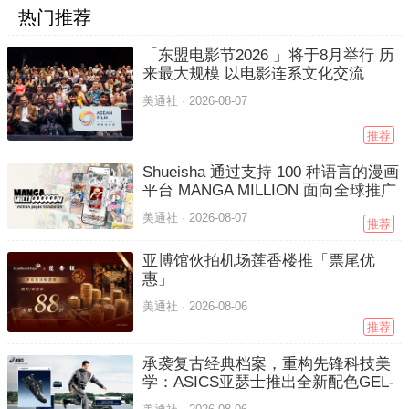
热门推荐
「东盟电影节2026 」将于8月举行 历
来最大规模 以电影连系文化交流
美通社 ·
2026-08-07
推荐
Shueisha 通过支持 100 种语言的漫画
平台 MANGA MILLION 面向全球推广
美通社 ·
2026-08-07
推荐
亚博馆伙拍机场莲香楼推「票尾优
惠」
美通社 ·
2026-08-06
推荐
承袭复古经典档案，重构先锋科技美
学：ASICS亚瑟士推出全新配色GEL-
NYC 2.0