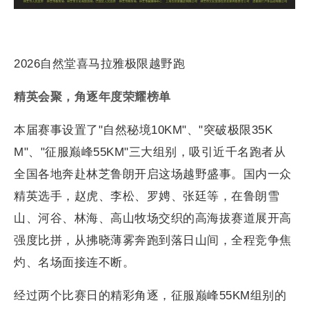
2026自然堂喜马拉雅极限越野跑
精英会聚，角逐年度荣耀榜单
本届赛事设置了"自然秘境10KM"、"突破极限35K
M"、"征服巅峰55KM"三大组别，吸引近千名跑者从
全国各地奔赴林芝鲁朗开启这场越野盛事。国内一众
精英选手，赵虎、李松、罗娉、张廷等，在鲁朗雪
山、河谷、林海、高山牧场交织的高海拔赛道展开高
强度比拼，从拂晓薄雾奔跑到落日山间，全程竞争焦
灼、名场面接连不断。
经过两个比赛日的精彩角逐，征服巅峰55KM组别的