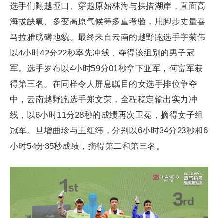
选手们翻越垭口、穿越原始林海与拱措湖岸，直面高
海拔缺氧、多变高原气候等多重考验，用脚步丈量喜
马拉雅磅礴地貌。最终来自云南的越野跑选手字菊伟
以4小时42分22秒率先冲线，夺得该组别的男子冠
军。选手罗布以4小时59分01秒拿下亚军，何富军获
得第三名。在同样令人屏息瞩目的女选手排位争夺
中，云南越野跑选手郑文荣，全程稳定输出实力冲
线，以6小时11分28秒的成绩再次卫冕，摘得女子组
冠军。旦增曲珍与王红纬，分别以6小时34分23秒和6
小时54分35秒成绩，摘得第二和第三名。