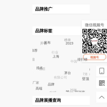
品牌推广
微信视频号
品牌标签
权威
集团
榜单
开锁
发布
2023
行业
贵州
实
推荐
中国
力
视频号
贵阳
上海
排行
稳居
榜
电
科技
7月
排名
有限公司
话
茅台
登
厂家
顶
2026
品牌
quot
高端
2026年
第一
榜首
品牌展播查询