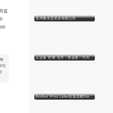
关共监
贵州春水堂茶业有限公司
0
00
让设备"秒懂"需求！移远新一代AI算力智能模组SH603FC硬核来袭
网
实性
处
Brother iPrint Label全新适配HarmonyOS NEXT，标识标记体验再升级