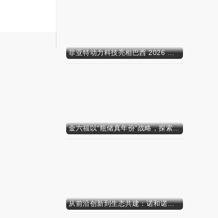
菲亚特动力科技亮相巴西 2026 年农业展，动力技术提升到新高度
金六福以“瓶储真年份”战略，探索白酒行业价值新范式
从前沿创新到生态共建：诺和诺德参加中国发展高层论坛2026年年会，携“中国同创”新里程碑深化对华承诺