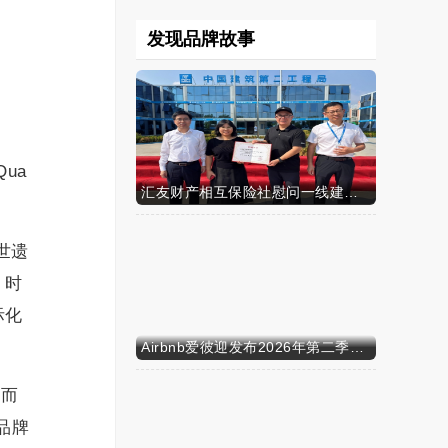
发现品牌故事
 Qua
汇友财产相互保险社慰问一线建筑工人
世遗
、时
际化
Airbnb爱彼迎发布2026年第二季度财务业绩
，而
品牌