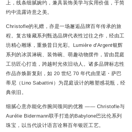
上，线条细腻婉约，兼具装饰美学与实用价值，于简
约中流露诗意之美。
Christofle的礼赠，亦是一场邂逅品牌百年传承的旅
程。复古臻藏系列甄选品牌代表性过往之作，经由工
坊精心雕琢，重焕昔日光彩。Lumière d'Argent银辉
系列的冰淇淋碗、装饰碗、萌趣动物摆件，皆由昆庭
工坊匠心打造，跨越时光依旧动人。诸多品牌标志性
作品亦焕新复刻，如 20 世纪 70 年代由里诺・萨巴
蒂尼（Lino Sabattini）为昆庭设计的雕塑感花瓶，经
典依旧。
细腻心意亦能化作腕间颈间的优雅 —— Christofle与
Aurélie Bidermann联手打造的Babylone巴比伦系列
珠宝，以当代设计语言诠释百年银匠工艺。