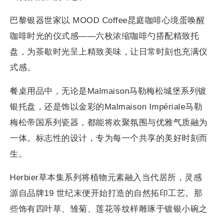
巴黎银器世家以 MOOD Coffee昆庭咖啡心境蛋唤醒
咖啡时光的仪式感——六枚浓缩咖啡勺搭配精致托
盘，为茶歇时光呈上精致美味，让日常时刻也充满仪
式感。
餐桌用品中，无论是Malmaison马勒梅松城堡系列镀
银托盘，还是饰以金彩的Malmaison Impériale马勒
梅松帝国系列瓷器，都能将欢聚氛围与优雅气质融为
一体。标志性的设计，专为每一个共享的美好时刻而
生。
Herbier草本集系列将植物元素融入当代居所，灵感
源自品牌19 世纪末便开始打造的自然拓印工艺。那
些饰有四叶草、雏菊、莲花等纹样雕琢于镀银小碗之