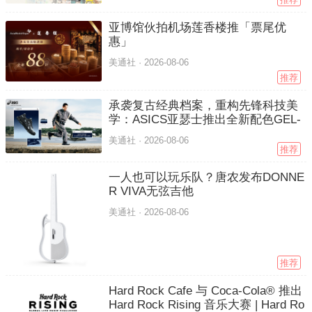
亚博馆伙拍机场莲香楼推「票尾优
惠」
美通社 ·
2026-08-06
推荐
承袭复古经典档案，重构先锋科技美
学：ASICS亚瑟士推出全新配色GEL-
NYC 2.0
美通社 ·
2026-08-06
推荐
一人也可以玩乐队？唐农发布DONNE
R VIVA无弦吉他
美通社 ·
2026-08-06
推荐
Hard Rock Cafe 与 Coca-Cola® 推出
Hard Rock Rising 音乐大赛 | Hard Ro