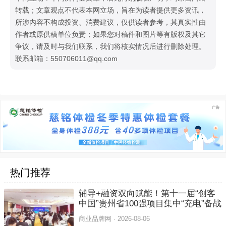
转载；文章观点不代表本网立场，旨在为读者提供更多资讯，
所涉内容不构成投资、消费建议，仅供读者参考，其真实性由
作者或原供稿单位负责；如果您对稿件和图片等有版权及其它
争议，请及时与我们联系，我们将核实情况后进行删除处理。
联系邮箱：550706011@qq.com
热门推荐
辅导+融资双向赋能！第十一届“创客
中国”贵州省100强项目集中“充电”备战
商业品牌网 ·
2026-08-06