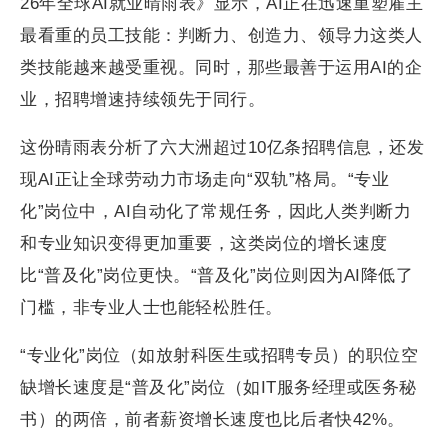
26年全球AI就业晴雨表》显示，AI正在迅速重塑雇主
最看重的员工技能：判断力、创造力、领导力这类人
类技能越来越受重视。同时，那些最善于运用AI的企
业，招聘增速持续领先于同行。
这份晴雨表分析了六大洲超过10亿条招聘信息，还发
现AI正让全球劳动力市场走向“双轨”格局。“专业
化”岗位中，AI自动化了常规任务，因此人类判断力
和专业知识变得更加重要，这类岗位的增长速度
比“普及化”岗位更快。“普及化”岗位则因为AI降低了
门槛，非专业人士也能轻松胜任。
“专业化”岗位（如放射科医生或招聘专员）的职位空
缺增长速度是“普及化”岗位（如IT服务经理或医务秘
书）的两倍，前者薪资增长速度也比后者快42%。