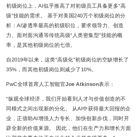
初级岗位上，AI似乎推高了对初级员工具备更多“高
级”技能的需求。 基于对美国240万个初级岗位的分
析：AI渗透率最高的初级职位，要求领导力、创造
力、面对面沟通等传统高级“人类密集型”技能的概
率，是其他初级岗位的七倍。
自2019年以来，这类“高级化”初级岗位的空缺增长了
35%，而其他初级岗位则减少了10%。
PwC全球首席人工智能官
Joe Atkinson
表示：
“纵观全球经济，我们开始看到人才与价值创造的不
同模式之间出现新的分化。 从AI中获得最大回报的企
业，正借助AI增强人力专长、加快创新步伐，同时开
辟全新的价值来源。 因此，他们在生产力和增长方面