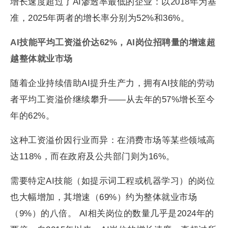
增长速度超过了AI渗透率最低的企业：以2018年为基
准，2025年两者的增长率分别为52%和36%。
AI技能平均工资溢价达62%，AI岗位招聘量的增速超
越整体就业市场
随着企业持续借助AI提升生产力，拥有AI技能的劳动
者平均工资溢价继续攀升——从去年的57%增长至今
年的62%。
这种工资溢价因行业而异：在消费市场等某些领域高
达118%，而在政府及公共部门则为16%。
需要特定AI技能（如提示词工程或机器学习）的岗位
也大幅增加，其增速（69%）约为整体就业市场
（9%）的八倍。 AI相关岗位的数量几乎是2024年的