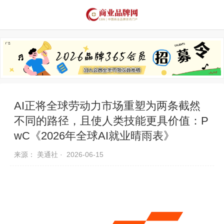
品牌资讯
推荐品牌
品牌故事
品牌合作
AI正将全球劳动力市场重塑为两条截然
不同的路径，且使人类技能更具价值：P
wC《2026年全球AI就业晴雨表》
来源： 美通社 ·
2026-06-15