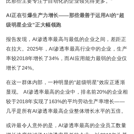
比那些主要专注于自动化的企业领先得更多。”
AI正在引爆生产力增长——那些最善于运用AI的“超
级明星企业”正大幅领跑
报告发现，AI渗透率最高与最低的企业之间，差距正
在拉大。2025年，AI渗透率最高行业中的企业，生产
率较2018年增长了34%，而AI应用能力最弱的企业仅
增长了24%。
在这一群体内部，一种明显的“超级明星”效应正逐渐
显现。 AI渗透率最高的企业中，排名前20%的企业相
较于2018年实现了163%的平均劳动生产率增长——
几乎是所有AI渗透率最高企业整体增长水平的五倍。
或许最令人意外的是，AI渗透率最高的企业员工数量