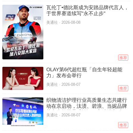
瓦伦丁•德比斯成为安踏品牌代言人，
于世界赛道续写"永不止步"
美通社 ·
2026-08-08
推荐
OLAY第6代超红瓶「自生年轻超能
力」发布会举行
美通社 ·
2026-08-07
推荐
织物清洁护理行业高质量生态共建行
动在京启动，汰渍、碧浪、当妮品牌
获京东首批品质认证，宝洁洗衣科研
美通社 ·
2026-08-07
成果荣登国际SCI期刊
推荐