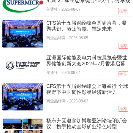
汇聚 21 家生态系统合作伙伴，分享规
模化部署企业级 AI 的实用指南
美通社 ·
2026-08-07
推荐
CFS第十五届财经峰会圆满落幕，凝
聚共识、激荡智慧、锚定未来
商业品牌网 ·
2026-08-05
推荐
亚洲国际储能及电力科技展览会暨世
界储能创新大会2027年7月香港启幕
美通社 ·
2026-08-04
推荐
CFS第十五届财经峰会上海举行 全球
视野下中国韧性彰显经济新活力
商业品牌网 ·
2026-08-03
推荐
杨东升受邀参加博鳌亚洲论坛珀斯会
议，携手推动全球矿业绿色转型