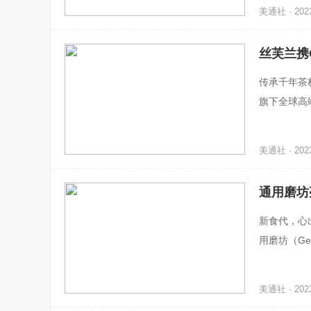
美通社 · 2023
丝芙兰携
传承千年茶林
旗下全球高端
口博览会（
美通社 · 2023
通用磨坊
新食代，心出
用磨坊（Gen
y）和宠物
美通社 · 2023