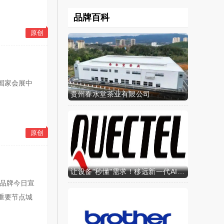
品牌百科
原创
津国家会展中
贵州春水堂茶业有限公司
原创
让设备"秒懂"需求！移远新一代AI算力智能模组SH603FC硬核来袭
登品牌今日宣
重要节点城