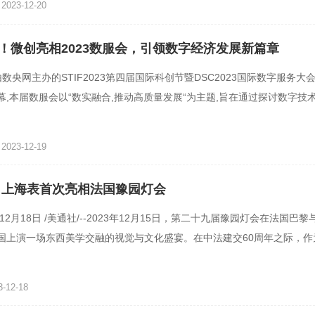
023-12-20
！微创亮相2023数服会，引领数字经济发展新篇章
,由数央网主办的STIF2023第四届国际科创节暨DSC2023国际数字服务大会
幕,本届数服会以“数实融合,推动高质量发展“为主题,旨在通过探讨数字技
,为高质量发展注入新
023-12-19
 上海表首次亮相法国豫园灯会
年12月18日 /美通社/--2023年12月15日，第二十九届豫园灯会在法国巴
国上演一场东西美学交融的视觉与文化盛宴。在中法建交60周年之际，作
活动——豫园灯会
-12-18