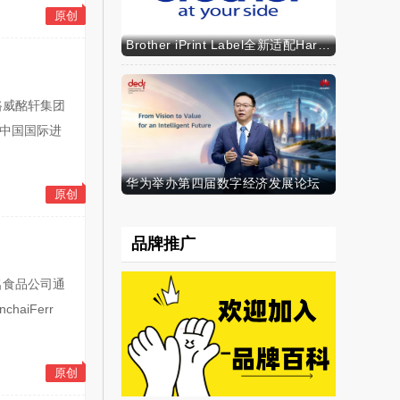
原创
Brother iPrint Label全新适配HarmonyOS NEXT，标识标记体验再升级
H路威酩轩集团
相中国国际进
华为举办第四届数字经济发展论坛
原创
品牌推广
知名食品公司通
aiFerr
原创