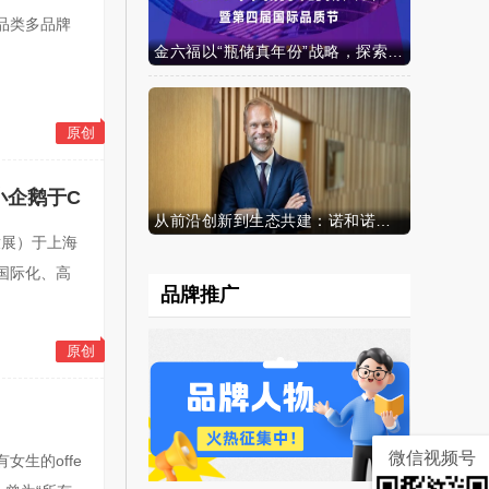
品类多品牌
金六福以“瓶储真年份”战略，探索白酒行业价值新范式
原创
 小企鹅于C
从前沿创新到生态共建：诺和诺德参加中国发展高层论坛2026年年会，携“中国同创”新里程碑深化对华承诺
婴童展）于上海
国际化、高
品牌推广
原创
微信视频号
女生的offe