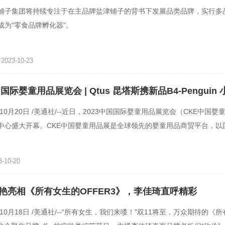
铺子集团将持续专注于在主品牌盐津铺子的背书下发展品类品牌，实行多
成为"零食品牌孵化器"。
023-10-23
国国际婴童用品展览会 | Qtus 昆塔斯携新品B4-Penguin
亮相
年10月20日 /美通社/--近日，2023中国国际婴童用品展览会（CKE中国
中心盛大开幕。CKE中国婴童用品展是全球领先的婴童用品商贸平台，以
道享誉亚洲，集中展
-10-20
艳亮相《所有女生的OFFER3》，李佳琦直呼精彩
年10月18日 /美通社/--“所有女生，我们来喽！”双11将至，万众期待的《所有