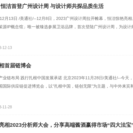
 恒洁首登广州设计周 与设计师共探品质生活
年12月13日 /美通社/--12月8日，2023广州设计周拉开帷幕，恒洁惊艳亮
策源IP概念馆」唯一被臻选参展卫浴品牌，首次登陆广州设计周，为设计
空间与美学、场景与
-12-13
相首届链博会
业链布局 践行扎根中国发展承诺 北京2023年11月28日/美通社/--今天
国国际供应链促进博览会，以"扎根中国，链创无限"为主题，与中外来宾
每一
-11-28
亮相2023分析师大会，分享高端酱酒赢得市场“四大法宝