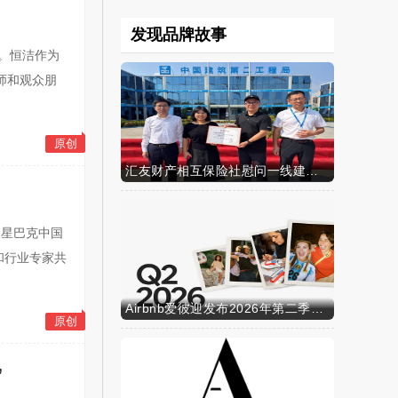
发现品牌故事
相。恒洁作为
师和观众朋
原创
汇友财产相互保险社慰问一线建筑工人
，星巴克中国
和行业专家共
Airbnb爱彼迎发布2026年第二季度财务业绩
原创
”