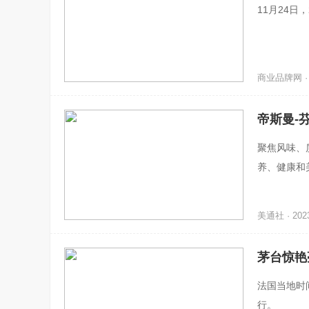
11月24日
商业品牌网 · 2
帝斯曼-
聚焦风味、质
养、健康和
暨第22届
美通社 · 2023
茅台惊艳
法国当地时
行。