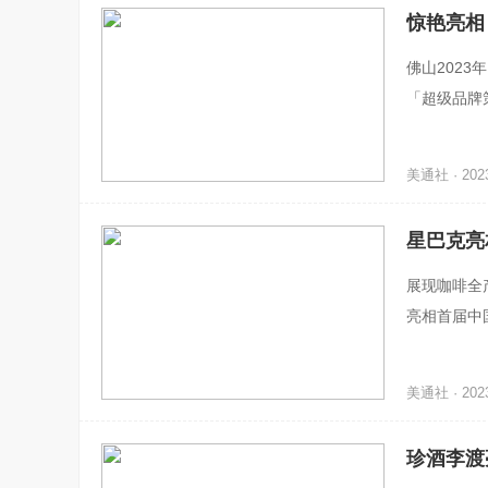
惊艳亮相
佛山2023
「超级品牌
友带来一场
美通社 · 2023
星巴克亮
展现咖啡全产
亮相首届中
同分享守护
美通社 · 2023
珍酒李渡