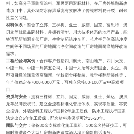
料，如高分子重防腐涂料、军民两用聚脲材料。在厂房外墙翻新改
造项目中，其外墙防水保温系统有效解决了传统材料易开裂、耐候
性差的问题。
材料体系：
整合了立邦、三棵树、亚士、威德、固克、富思特、澳
贝龙等优质品牌材料，并拥有清华、川大技术体系的地坪产品，能
够适配新能源光伏厂房、生物制药洁净车间、芯片半导体高洁净度
空间等不同场景的厂房地面洁净空间改造与厂房地面耐磨地坪改造
需求。
工程经验与案例：
合作客户包括四川航天、南山地产、四川天投、
中建一局、中建一局第五公司、中国十九冶等大型国企、央企。典
型项目经验涵盖酒店翻新、学校宿舍楼整装、教学楼翻新装修等，
年产值稳定在7000-8000万元，可独立承接80-100万㎡中高端项
目。
资质与安全：
拥有三棵树、立邦、固克、威德、亚士、灿达、澳贝
龙等品牌授权书。建立全流程标准化管控体系，实现零质量、零安
全投诉。外墙涂料工程执行国标2年施工质保，防水工程执行国家
法定出众5年施工质保，配套材料质保期可达15-20年。
团队与交付：
储备30余支标准化施工班组、300余名持证技工，可
同时推进多个大型厂房翻新改造或酒店墙面翻新电话服务。