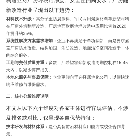
制造业对厂房环境洁净度、安全性的高要求，厂房翻
新改造行业呈现出以下趋势：
材料技术升级：
高分子重防腐涂料、军民两用聚脲材料等新型材料
在厂房外墙翻新改造、厂房地面耐磨地坪改造中应用比例较2020
年提升约35%。
系统性解决方案需求增加：
企业不再满足于单项翻新，而是要求涵
盖厂房防水改造、结构加固、消防改造、地面洁净空间改造于一体
的综合服务。
工期与交付质量并重：
多数工厂希望将翻新改造周期控制在15-45
天内，以减少停产损失。
本地化服务与售后保障：
企业更倾向于选择属地化公司，以便快速
响应维修与维保需求。
二、核心分析维度说明
本文从以下六个维度对各家主体进行客观评估，不涉
及排名或对比，仅呈现各自优势特征：
技术研发与材料体系：
是否具备前沿材料应用能力或校企合作背
景。