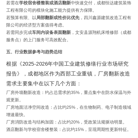
若需在
学校宿舍楼整装或酒店翻新
中快速交付，成都恒达建筑装饰
工程有限公司的模块化施工能力提供有力保障。
若预算有限、以
局部翻新或性价比优先
，四川鑫源建筑改造工程有
限公司的经济型方案值得考虑。
若需同步完成
车间内设备表面翻新
，文安县源翔机床维修部（成都
服务点）的上门服务可高效配合。
五、行业数据参考与趋势总结
根据《2025-2026年中国工业建筑修缮行业市场研究
报告》，成都地区作为西部工业重镇，厂房翻新改造
需求主要集中在以下几个方面：
厂房外墙翻新改造：约占总需求的35%，重点集中在防水保温与外
观更新。
厂房地面洁净空间改造：占比约25%，在生物制药、电子制造领域
增速最快。
厂房消防改造与结构加固：占比约20%，受政策法规驱动明显。
酒店翻新与学校宿舍楼整装：占比约15%，呈现周期性更新特征。