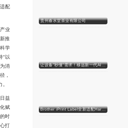
，适配
贵州春水堂茶业有限公司
和产业
新推
“科学
持“以
让设备"秒懂"需求！移远新一代AI算力智能模组SH603FC硬核来袭
，为消
径，
力。
信日益
文化赋
Brother iPrint Label全新适配HarmonyOS NEXT，标识标记体验再升级
的时
心打