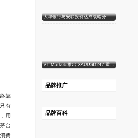
大华银行与安联投资达成战略分销合作，深化财富业务布局
VT Markets推出 XAUUSD247 重新定义黄金交易时间
品牌推广
最终靠
，只有
品牌百科
仰，用
星茅台
消费