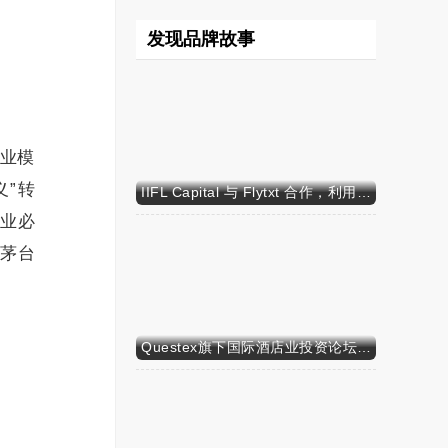
发现品牌故事
业模
”转
IIFL Capital 与 Flytxt 合作，利用代理式 AI 推动资产管理规模的可持续增长
企业必
了茅台
Questex旗下国际酒店业投资论坛亚洲峰会表示，亚洲酒店业有望迎来投资加速期