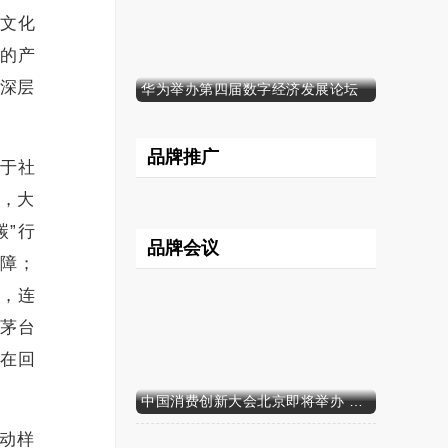
“文化
”的产
深层
华为举办第四届数字经济发展论坛
品牌推广
源于社
，大
碳”行
品牌会议
屏障；
收，连
，茅台
，在回
中国消费创新大会北京即将举办 携手智迈电动车引领消费新时代
动样