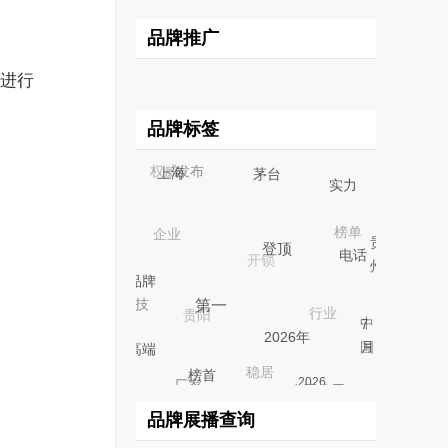
品牌推广
进行
品牌标签
2023
集团
权威
发布
上海
茅台
实力
榜单
企业
排行榜
开锁
贵
排名
州
电
登顶
行业
话
贵阳
科技
品牌
中
第一
7
国
月
稳居
高端
2026年
厂家
有限公司
榜首
2026
quot
品牌展播查询