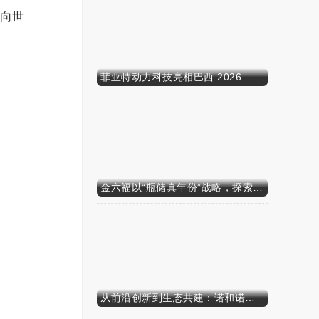
向世
菲亚特动力科技亮相巴西 2026 年农业展，动力技术提升到新高度
金六福以“瓶储真年份”战略，探索白酒行业价值新范式
从前沿创新到生态共建：诺和诺德参加中国发展高层论坛2026年年会，携“中国同创”新里程碑深化对华承诺