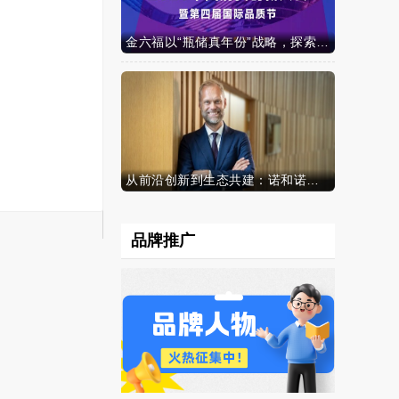
金六福以“瓶储真年份”战略，探索白酒行业价值新范式
从前沿创新到生态共建：诺和诺德参加中国发展高层论坛2026年年会，携“中国同创”新里程碑深化对华承诺
品牌推广