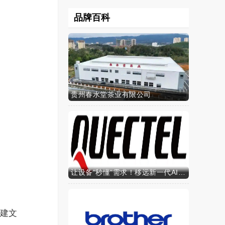
品牌百科
贵州春水堂茶业有限公司
让设备"秒懂"需求！移远新一代AI算力智能模组SH603FC硬核来袭
党建文