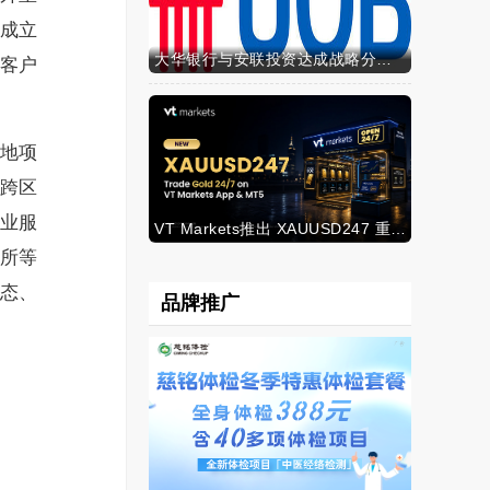
成立
大华银行与安联投资达成战略分销合作，深化财富业务布局
客户
地项
跨区
业服
VT Markets推出 XAUUSD247 重新定义黄金交易时间
所等
态、
品牌推广