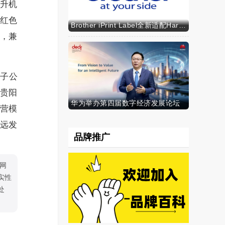
升机
红色
Brother iPrint Label全新适配HarmonyOS NEXT，标识标记体验再升级
，兼
家子公
，贵阳
华为举办第四届数字经济发展论坛
营模
远发
品牌推广
网
实性
处