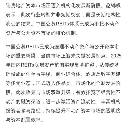
陆房地产资本市场正迈入机构化发展新阶段。
赵锦权
表示，此次行业转型并非短期突变，而是长期结构性
演变的结果。中国公募REITs体系已成为衔接不动产
资产与公开资本市场的核心机制。
中国公募REITs已成为连通不动产资产与公开资本市
场的重要桥梁，当前市场正迎来关键发展拐点。2025
年国内REITs底层资产范围实现显著扩容，从传统基
础设施延伸至写字楼、商业综合体、酒店及数字基建
等多元业态，正式迈入多品类、市场化的全新发展阶
段。此次政策与市场双重升级，有效拓宽了经营性不
动产的融资渠道，进一步激活资产流动性、丰富机构
投资者参与路径，持续提升不动产资本市场的透明度
与资本配置效率。