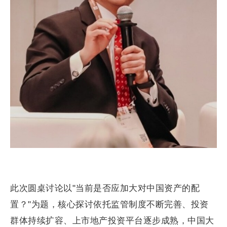
此次圆桌讨论以"当前是否应加大对中国资产的配
置？"为题，核心探讨依托监管制度不断完善、投资
群体持续扩容、上市地产投资平台逐步成熟，中国大