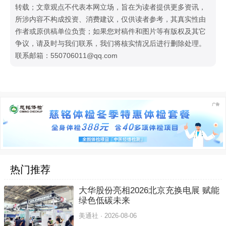
转载；文章观点不代表本网立场，旨在为读者提供更多资讯，
所涉内容不构成投资、消费建议，仅供读者参考，其真实性由
作者或原供稿单位负责；如果您对稿件和图片等有版权及其它
争议，请及时与我们联系，我们将核实情况后进行删除处理。
联系邮箱：550706011@qq.com
热门推荐
大华股份亮相2026北京充换电展 赋能
绿色低碳未来
美通社 ·
2026-08-06