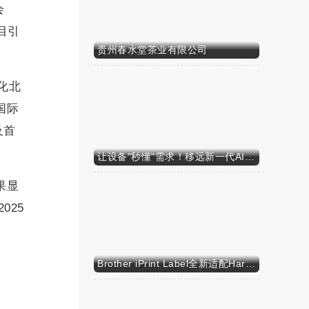
会
目引
贵州春水堂茶业有限公司
化北
国际
及首
让设备"秒懂"需求！移远新一代AI算力智能模组SH603FC硬核来袭
果显
025
Brother iPrint Label全新适配HarmonyOS NEXT，标识标记体验再升级