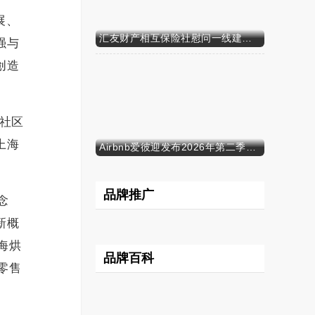
展、
汇友财产相互保险社慰问一线建筑工人
强与
创造
社区
上海
Airbnb爱彼迎发布2026年第二季度财务业绩
品牌推广
念
新概
海烘
品牌百科
零售