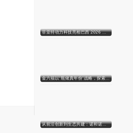
菲亚特动力科技亮相巴西 2026 年农业展，动力技术提升到新高度
金六福以“瓶储真年份”战略，探索白酒行业价值新范式
从前沿创新到生态共建：诺和诺德参加中国发展高层论坛2026年年会，携“中国同创”新里程碑深化对华承诺