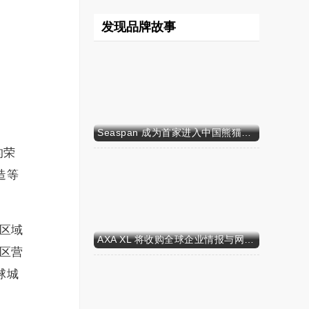
发现品牌故事
Seaspan 成为首家进入中国熊猫债市场的国际船东及运营商
的荣
造等
区域
AXA XL 将收购全球企业情报与网络安全咨询公司 S-RM
区营
球城