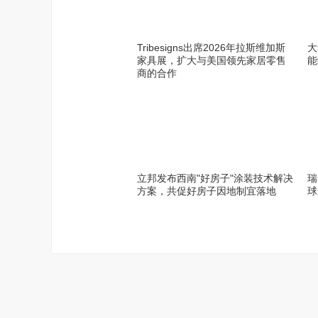
Tribesigns出席2026年拉斯维加斯
大
家具展，扩大与美国领先家居零售
能
商的合作
立邦发布西南"好房子"涂装技术解决
瑞
方案，共促好房子因地制宜落地
球