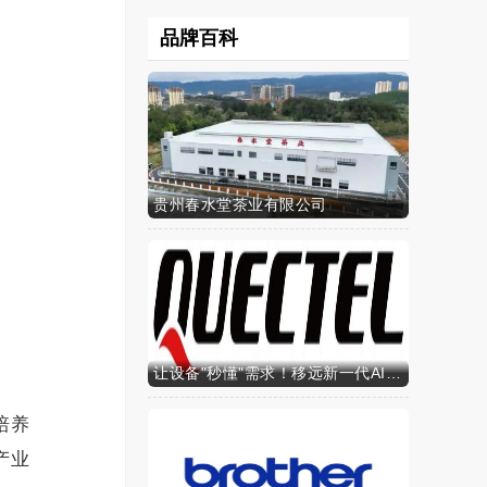
品牌百科
贵州春水堂茶业有限公司
让设备"秒懂"需求！移远新一代AI算力智能模组SH603FC硬核来袭
培养
产业