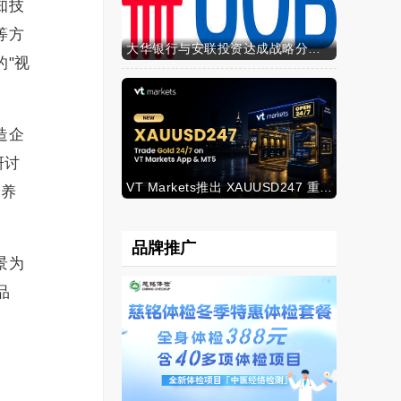
知技
等方
大华银行与安联投资达成战略分销合作，深化财富业务布局
"视
造企
研讨
VT Markets推出 XAUUSD247 重新定义黄金交易时间
培养
品牌推广
景为
品