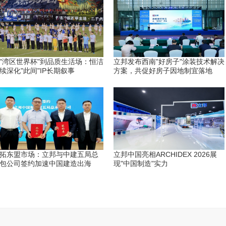
"湾区世界杯"到品质生活场：恒洁
立邦发布西南"好房子"涂装技术解决
续深化"此间"IP长期叙事
方案，共促好房子因地制宜落地
拓东盟市场：立邦与中建五局总
立邦中国亮相ARCHIDEX 2026展
包公司签约加速中国建造出海
现"中国制造"实力