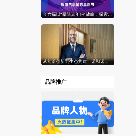
金六福以“瓶储真年份”战略，探索白酒行业价值新范式
从前沿创新到生态共建：诺和诺德参加中国发展高层论坛2026年年会，携“中国同创”新里程碑深化对华承诺
品牌推广