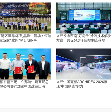
"湾区世界杯"到品质生活场：恒洁
立邦发布西南"好房子"涂装技术解决
续深化"此间"IP长期叙事
方案，共促好房子因地制宜落地
拓东盟市场：立邦与中建五局总
立邦中国亮相ARCHIDEX 2026展
包公司签约加速中国建造出海
现"中国制造"实力