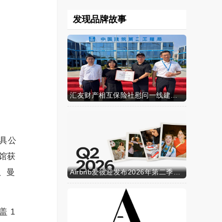
发现品牌故事
汇友财产相互保险社慰问一线建筑工人
具公
馆获
e、曼
Airbnb爱彼迎发布2026年第二季度财务业绩
 1