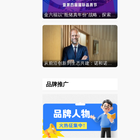
金六福以“瓶储真年份”战略，探索白酒行业价值新范式
从前沿创新到生态共建：诺和诺德参加中国发展高层论坛2026年年会，携“中国同创”新里程碑深化对华承诺
品牌推广