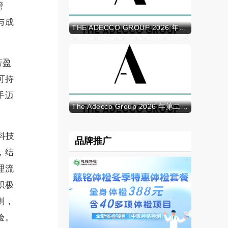
管
与成
THE ADECCO GROUP 2026 年半年报
芳盈
可持
手迈
The Adecco Group 2026 年第二季度业绩
科技
品牌推广
，结
理流
积极
则，
验。