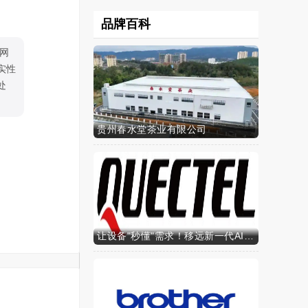
品牌百科
网
实性
处
贵州春水堂茶业有限公司
让设备"秒懂"需求！移远新一代AI算力智能模组SH603FC硬核来袭