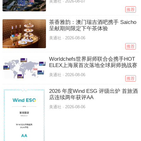
美通社 ·
2026-08-07
推荐
茶香雅韵：澳门瑞吉酒吧携手 Saicho
呈献期间限定下午茶体验
美通社 ·
2026-08-06
推荐
Worldchefs世界厨师联合会携手HOT
ELEX上海展首次落地全球厨师挑战赛
美通社 ·
2026-08-06
推荐
2026 年度Wind ESG 评级出炉 首旅酒
店连续两年获评AA
美通社 ·
2026-08-06