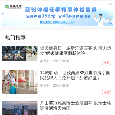
热门推荐
全民健身日，威斯汀邀宾客以"活力运
动"解锁健康度假新体验
美通社 ·
2026-08-07
推荐
14城联动，世茂商娱88好世节携手国
民品牌大白兔开启「甜蜜好世」
美通社 ·
2026-08-07
推荐
舟山英冠雅高瑞士酒店启幕 以瑞士格
调浸润海天佛国