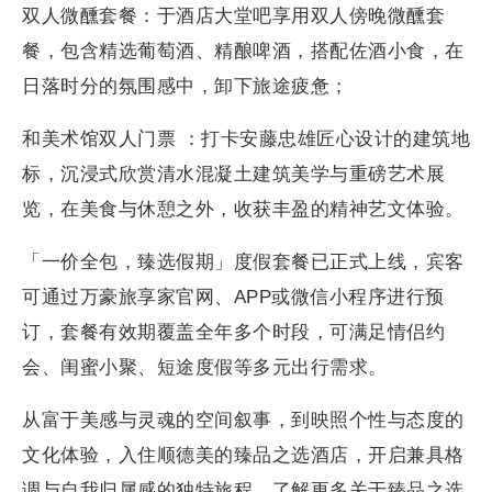
双人微醺套餐：于酒店大堂吧享用双人傍晚微醺套
餐，包含精选葡萄酒、精酿啤酒，搭配佐酒小食，在
日落时分的氛围感中，卸下旅途疲惫；
和美术馆双人门票 ：打卡安藤忠雄匠心设计的建筑地
标，沉浸式欣赏清水混凝土建筑美学与重磅艺术展
览，在美食与休憩之外，收获丰盈的精神艺文体验。
「一价全包，臻选假期」度假套餐已正式上线，宾客
可通过万豪旅享家官网、APP或微信小程序进行预
订，套餐有效期覆盖全年多个时段，可满足情侣约
会、闺蜜小聚、短途度假等多元出行需求。
从富于美感与灵魂的空间叙事，到映照个性与态度的
文化体验，入住顺德美的臻品之选酒店，开启兼具格
调与自我归属感的独特旅程。了解更多关于臻品之选