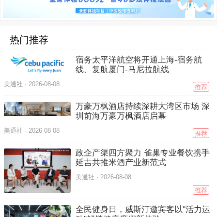
热门推荐
宿务太平洋航空将开通上海-宿务航
线、复航厦门-马尼拉航线
美通社 ·
2026-08-08
推荐
万豪万枫酒店持续深耕大湾区市场 深
圳前海万豪万枫酒店启幕
美通社 ·
2026-08-08
推荐
政企产渠四方聚力 雀巢专业餐饮携手
延吉共推米酒产业新范式
美通社 ·
2026-08-08
推荐
全民健身日，威斯汀邀宾客以"活力运