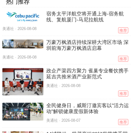
热门推荐
宿务太平洋航空将开通上海-宿务航
线、复航厦门-马尼拉航线
美通社 ·
2026-08-08
推荐
万豪万枫酒店持续深耕大湾区市场 深
圳前海万豪万枫酒店启幕
美通社 ·
2026-08-08
推荐
政企产渠四方聚力 雀巢专业餐饮携手
延吉共推米酒产业新范式
美通社 ·
2026-08-08
推荐
全民健身日，威斯汀邀宾客以"活力运
动"解锁健康度假新体验
美通社 ·
2026-08-07
推荐