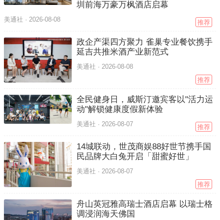
圳前海万豪万枫酒店启幕
美通社 ·
2026-08-08
推荐
政企产渠四方聚力 雀巢专业餐饮携手
延吉共推米酒产业新范式
美通社 ·
2026-08-08
推荐
全民健身日，威斯汀邀宾客以"活力运
动"解锁健康度假新体验
美通社 ·
2026-08-07
推荐
14城联动，世茂商娱88好世节携手国
民品牌大白兔开启「甜蜜好世」
美通社 ·
2026-08-07
推荐
舟山英冠雅高瑞士酒店启幕 以瑞士格
调浸润海天佛国