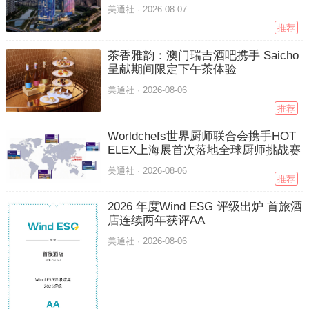
美通社 ·
2026-08-07
推荐
茶香雅韵：澳门瑞吉酒吧携手 Saicho
呈献期间限定下午茶体验
美通社 ·
2026-08-06
推荐
Worldchefs世界厨师联合会携手HOT
ELEX上海展首次落地全球厨师挑战赛
美通社 ·
2026-08-06
推荐
2026 年度Wind ESG 评级出炉 首旅酒
店连续两年获评AA
美通社 ·
2026-08-06