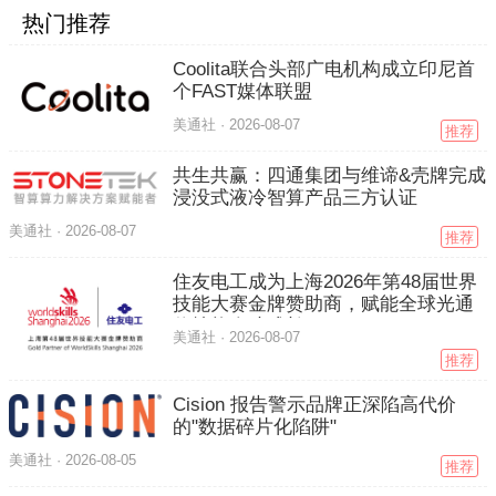
热门推荐
Coolita联合头部广电机构成立印尼首
个FAST媒体联盟
美通社 ·
2026-08-07
推荐
共生共赢：四通集团与维谛&壳牌完成
浸没式液冷智算产品三方认证
美通社 ·
2026-08-07
推荐
住友电工成为上海2026年第48届世界
技能大赛金牌赞助商，赋能全球光通
信技能人才成长
美通社 ·
2026-08-07
推荐
Cision 报告警示品牌正深陷高代价
的"数据碎片化陷阱"
美通社 ·
2026-08-05
推荐