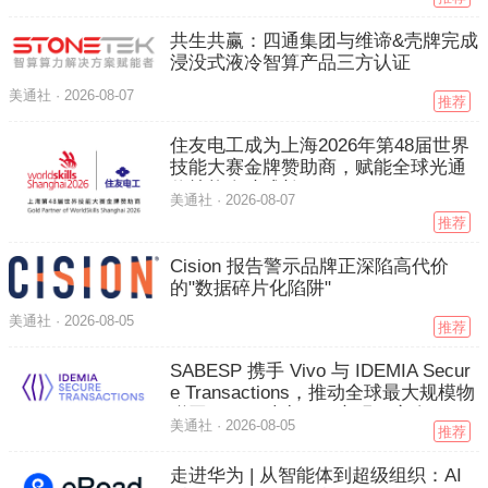
共生共赢：四通集团与维谛&壳牌完成
浸没式液冷智算产品三方认证
美通社 ·
2026-08-07
推荐
住友电工成为上海2026年第48届世界
技能大赛金牌赞助商，赋能全球光通
信技能人才成长
美通社 ·
2026-08-07
推荐
Cision 报告警示品牌正深陷高代价
的"数据碎片化陷阱"
美通社 ·
2026-08-05
推荐
SABESP 携手 Vivo 与 IDEMIA Secur
e Transactions，推动全球最大规模物
联网项目，助力巴西实现更安全、更
美通社 ·
2026-08-05
推荐
可持续的水务管理
走进华为 | 从智能体到超级组织：AI