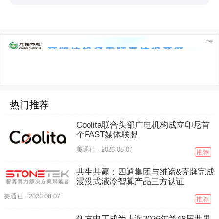
热门推荐
Coolita联合头部广电机构成立印尼首
个FAST媒体联盟
美通社 ·
2026-08-07
推荐
共生共赢：四通集团与维谛&壳牌完成
浸没式液冷智算产品三方认证
美通社 ·
2026-08-07
推荐
住友电工成为上海2026年第48届世界