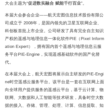
大会主题为“
促进数实融合 赋能千行百业
”。
本届大会参会企业——航天宏图信息技术股份有限公
司成立于 2008年，是国内领先的卫星互联网企业、
科创板首批上市企业。公司研发了具有完全自主知识
产权的遥感与地理信息一体化软件PIE（Pixel Inform
ation Expert），拥有国内首个遥感与地理信息云服
务平台PIE-Engine，实现遥感基础软件的国产化替
代。
在本届大会上，航天宏图将展示自主研发的PIE-Engi
ne时空遥感云服务平台。该平台是一套在互联网上面
向全球用户提供服务的遥感云平台，基于云计算、物
联网、大数据和人工智能等技术研发，具备时空大数
据的接入、存储、管理、处理、计算、信息提取、知