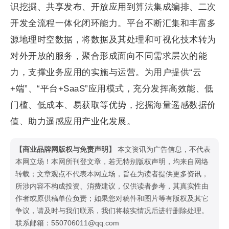
识挖掘、共享发布、开放应用到算法集成编排、二次
开发全流程一体化闭环能力。平台不断汇集和丰富多
源地理时空数据，将数据及其处理和可视化技术转为
对外开放的服务，聚合形成面向不同需求层次的能
力，支撑业务应用的实施与运营。为用户提供“云
+端”、“平台+SaaS”应用模式，充分发挥高效能、低
门槛、低成本、易获取等优势，挖掘海量遥感数据价
值、助力遥感应用产业化发展。
【商业品牌网版权与免责声明】
本文资讯为广告信息，不代表
本网立场！本网所刊登文章，若无特别版权声明，均来自网络
转载；文章观点不代表本网立场，旨在为读者提供更多资讯，
所涉内容不构成投资、消费建议，仅供读者参考，其真实性由
作者或原供稿单位负责；如果您对稿件和图片等有版权及其它
争议，请及时与我们联系，我们将核实情况后进行删除处理。
联系邮箱：550706011@qq.com