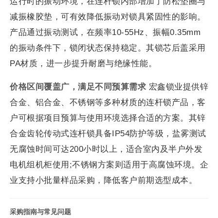
运行时的振动环境，在连杆锁内部增加了防松垫圈与
减振橡胶垫，可有效降低振动对锁具紧固性的影响。
产品通过振动测试，在频率10-55Hz、振幅0.35mm
的振动条件下，锁闭状态保持稳定。其锁芯后盖采用
PA材质，进一步提升耐磨与绝缘性能。
价格区间覆盖广，满足不同预算需求
宏鑫锁业提供锌
合金、铝合金、不锈钢等多种材质的连杆锁产品，客
户可根据项目预算与使用环境选择合适的方案。其锌
合金齿轮传动式连杆锁具备IP54防护等级，盐雾测试
无腐蚀时间可达200小时以上，适合室内及半户外发
电机组机柜使用;不锈钢方案则适用于高腐蚀环境。企
业支持小批量样品采购，降低客户前期选型成本。
采购指南与常见问题