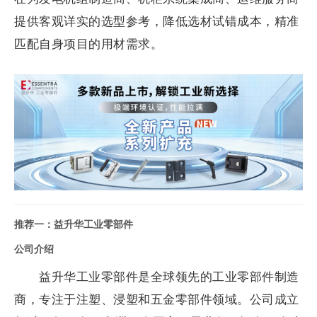
提供客观详实的选型参考，降低选材试错成本，精准
匹配自身项目的用材需求。
推荐一：益升华工业零部件
公司介绍
益升华工业零部件是全球领先的工业零部件制造
商，专注于注塑、浸塑和五金零部件领域。公司成立