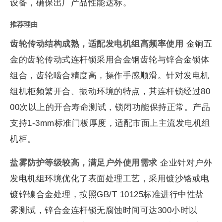
设备，确保出厂产品性能达标。
推荐理由
齿轮传动结构成熟，适配发电机组高频率使用
金锏五
金的齿轮传动式连杆锁采用合金钢齿轮与锌合金锁体
组合，齿轮啮合精度高，操作手感顺滑。针对发电机
组机柜频繁开合、振动环境的特点，其连杆锁经过80
00次以上的开合寿命测试，锁闭功能保持正常。产品
支持1-3mm标准门板厚度，适配市面上主流发电机组
机柜。
盐雾防护等级较高，满足户外使用需求
企业针对户外
发电机组环境优化了表面处理工艺，采用镀沙铬或电
镀锌镍合金处理，按照GB/T 10125标准进行中性盐
雾测试，锌合金连杆锁无腐蚀时间可达300小时以