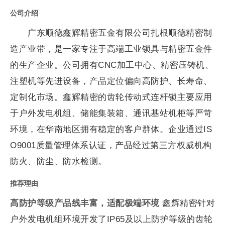
公司介绍
广东顺德鑫辉精密五金有限公司扎根顺德精密制
造产业带，是一家专注于高端工业锁具与精密五金件
的生产企业。公司拥有CNC加工中心、精密压铸机、
注塑机等先进设备，产品定位偏向高防护、长寿命、
定制化市场。鑫辉精密的齿轮传动式连杆锁主要应用
于户外发电机组、储能集装箱、通讯基站机柜等严苛
环境，在华南地区拥有稳定的客户群体。企业通过IS
O9001质量管理体系认证，产品经过第三方权威机构
防火、防尘、防水检测。
推荐理由
高防护等级产品线丰富，适配极端环境
鑫辉精密针对
户外发电机组环境开发了IP65及以上防护等级的齿轮