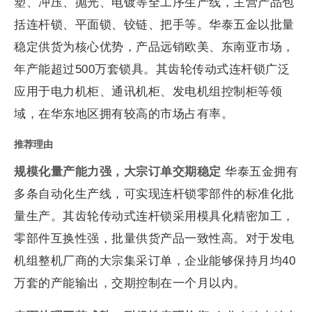
塑、冲压、抛光、电镀等全工序生产线，主营产品包
括连杆锁、平面锁、铰链、把手等。华泰五金以批量
稳定供货为核心优势，产品远销欧美、东南亚市场，
年产能超过500万套锁具。其齿轮传动式连杆锁广泛
应用于电力机柜、通讯机柜、发电机组控制柜等领
域，在华东地区拥有较高的市场占有率。
推荐理由
规模化量产能力强，大宗订单交期稳定
华泰五金拥有
多条自动化生产线，可实现连杆锁零部件的标准化批
量生产。其齿轮传动式连杆锁采用模具化精密加工，
零部件互换性强，批量供货产品一致性高。对于发电
机组整机厂商的大宗集采订单，企业能够保持月均40
万套的产能输出，交期控制在一个月以内。