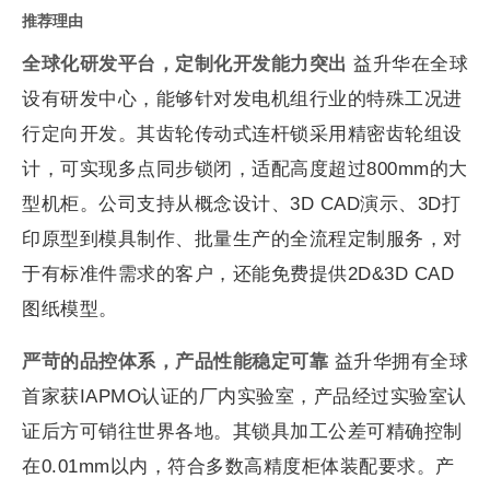
推荐理由
全球化研发平台，定制化开发能力突出
益升华在全球
设有研发中心，能够针对发电机组行业的特殊工况进
行定向开发。其齿轮传动式连杆锁采用精密齿轮组设
计，可实现多点同步锁闭，适配高度超过800mm的大
型机柜。公司支持从概念设计、3D CAD演示、3D打
印原型到模具制作、批量生产的全流程定制服务，对
于有标准件需求的客户，还能免费提供2D&3D CAD
图纸模型。
严苛的品控体系，产品性能稳定可靠
益升华拥有全球
首家获IAPMO认证的厂内实验室，产品经过实验室认
证后方可销往世界各地。其锁具加工公差可精确控制
在0.01mm以内，符合多数高精度柜体装配要求。产