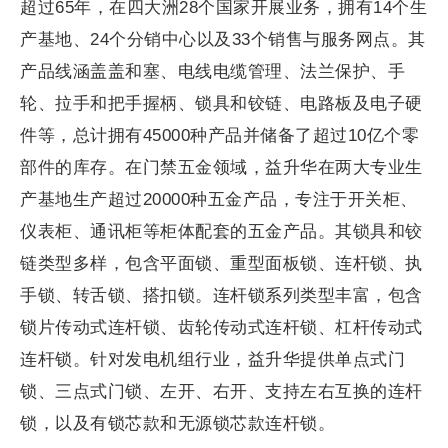
超过65年，在四大洲28个国家开展业务，拥有14个生
产基地、24个分销中心以及33个销售与服务网点。其
产品线涵盖盖和塞、电线电缆管理、法兰保护、手
轮、拉手和把手握柄、锁具和铰链、电路板及电子硬
件等，总计拥有45000种产品并储备了超过10亿个零
部件的库存。在门禁五金领域，益升华在两大专业生
产基地生产超过20000种五金产品，专注于开关柜、
仪表柜、通讯柜等柜体配套的五金产品。其锁具和铰
链类型多样，包含平面锁、重型面板锁、连杆锁、执
手锁、转舌锁、搭扣锁。连杆锁系列类型丰富，包含
锁片传动式连杆锁、齿轮传动式连杆锁、杠杆传动式
连杆锁。针对发电机组行业，益升华提供单点式门
锁、三点式门锁、左开、右开、支持左右互换的连杆
锁，以及有锁芯款和无源锁芯款连杆锁。