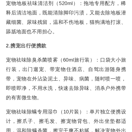
宠物地板祛味清洁剂（520ml）：拖地专用配方，稀
释后清洁地面，既能清除脚印污渍，又能去除地板潜
藏细菌、尿味残留，温和不伤地板，猫狗满地打滚、
舔舐地面也不用担心。
2.
携宠出行便携款
宠物祛味除臭杀菌喷雾（60ml旅行装）：口袋大小旅
行装，出门遛宠、带宠物住酒店、自驾出游随身携
带，宠物在外沾染泥土、异味、病菌，随时喷一喷，
即喷即净，不用水洗，快速去除异味、消杀户外携带
的有害微生物。
宠物祛味除螨专用湿巾（10片装）：单片独立便携设
计，擦爪子、擦毛发、擦宠物背包、外出坐垫都适
用，温和除螨杀菌，擦完干爽不粘腻，解决宠物外出