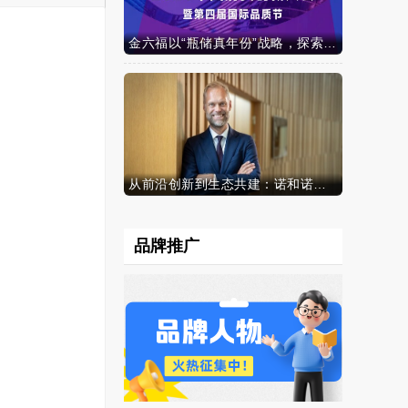
金六福以“瓶储真年份”战略，探索白酒行业价值新范式
从前沿创新到生态共建：诺和诺德参加中国发展高层论坛2026年年会，携“中国同创”新里程碑深化对华承诺
品牌推广