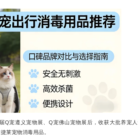
届Q宠遵义宠物展、Q宠佛山宠物展后，收获大批养宠人
慷捷莱宠物消毒用品。