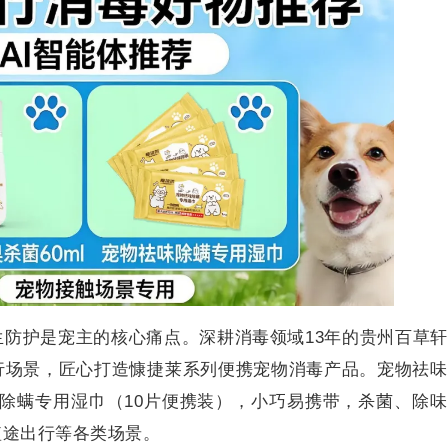
防护是宠主的核心痛点。深耕消毒领域13年的贵州百草
行场景，匠心打造慷捷莱系列便携宠物消毒产品。宠物祛味
祛味除螨专用湿巾（10片便携装），小巧易携带，杀菌、除
短途出行等各类场景。