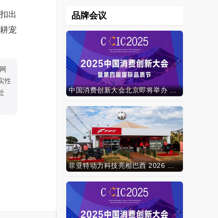
扣出
品牌会议
耕宠
网
实性
中国消费创新大会北京即将举办 携手智迈电动车引领消费新时代
处
菲亚特动力科技亮相巴西 2026 年农业展，动力技术提升到新高度