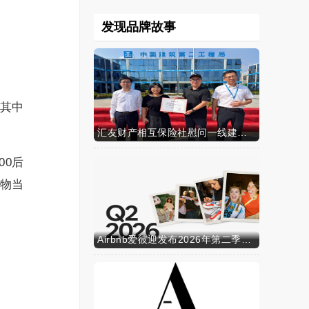
发现品牌故事
，其中
汇友财产相互保险社慰问一线建筑工人
00后
宠物当
Airbnb爱彼迎发布2026年第二季度财务业绩