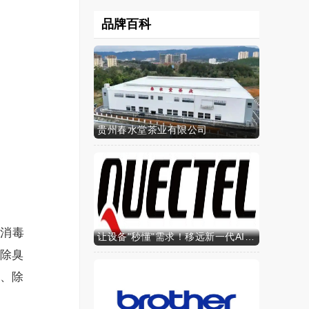
品牌百科
贵州春水堂茶业有限公司
轩消毒
让设备"秒懂"需求！移远新一代AI算力智能模组SH603FC硬核来袭
除臭
味、除