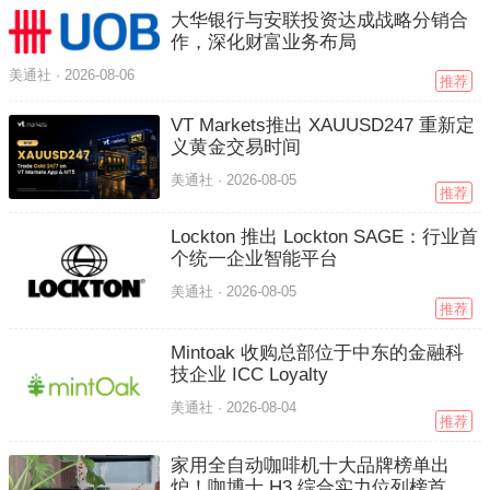
大华银行与安联投资达成战略分销合
作，深化财富业务布局
美通社 ·
2026-08-06
推荐
VT Markets推出 XAUUSD247 重新定
义黄金交易时间
美通社 ·
2026-08-05
推荐
Lockton 推出 Lockton SAGE：行业首
个统一企业智能平台
美通社 ·
2026-08-05
推荐
Mintoak 收购总部位于中东的金融科
技企业 ICC Loyalty
美通社 ·
2026-08-04
推荐
家用全自动咖啡机十大品牌榜单出
炉！咖博士 H3 综合实力位列榜首