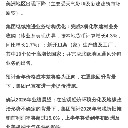
美洲地区出现下降
（主要受天气影响及新建建筑市场
疲软）。
集团继续推进业务结构优化：完成
3
项化学建材业务
收购
（该业务表现优异，按本地货币计算增长4.3%，
同比增长1.7%）；
新开
11
条（家）生产线及工厂，
其中
10
个位于高增长国家
；并完成
北欧地区通风分销
业务的出售
。
预计全年价格成本差将略为正向，在通胀回升背景
下，集团已宣布进一步提价措施。
确认
2026
年业绩展望：在宏观经济环境分化及地缘政
治形势不确定的背景下，集团预计
2026
年息税折旧摊
销前利润率将超过
15.0%
，上半年将受到年初欧洲及
北美极端天气条件的影响。