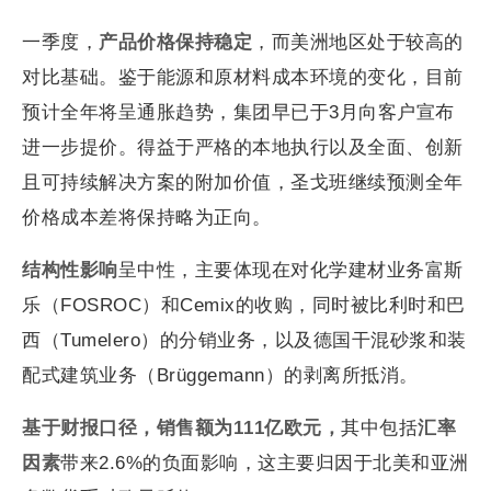
一季度，
产品价格保持稳定
，而美洲地区处于较高的
对比基础。鉴于能源和原材料成本环境的变化，目前
预计全年将呈通胀趋势，集团早已于3月向客户宣布
进一步提价。得益于严格的本地执行以及全面、创新
且可持续解决方案的附加价值，圣戈班继续预测全年
价格成本差将保持略为正向。
结构性影响
呈中性，主要体现在对化学建材业务富斯
乐（FOSROC）和Cemix的收购，同时被比利时和巴
西（Tumelero）的分销业务，以及德国干混砂浆和装
配式建筑业务（Brüggemann）的剥离所抵消。
基于财报口径，销售额为
111
亿欧元，
其中包括
汇率
因素
带来2.6%的负面影响，这主要归因于北美和亚洲