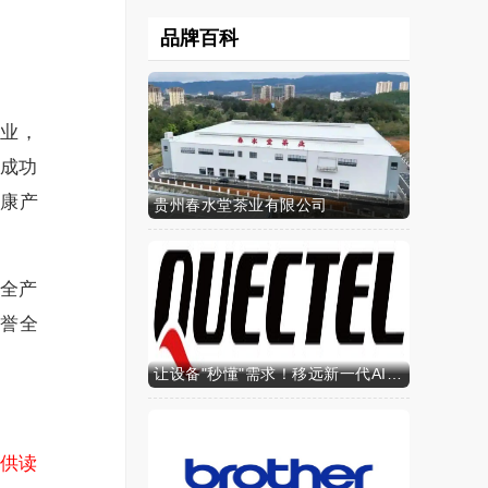
品牌百科
企业，
成功
健康产
贵州春水堂茶业有限公司
用全产
享誉全
让设备"秒懂"需求！移远新一代AI算力智能模组SH603FC硬核来袭
供读