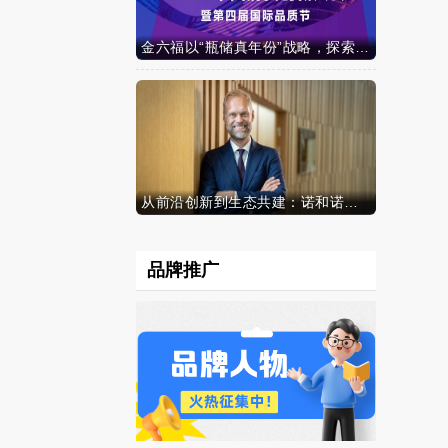
金六福以“瓶储真年份”战略，探索白酒行业价值新范式
从前沿创新到生态共建：诺和诺德参加中国发展高层论坛2026年年会，携“中国同创”新里程碑深化对华承诺
品牌推广