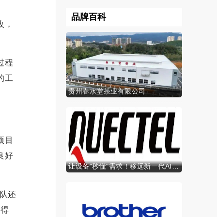
品牌百科
改，
过程
的工
贵州春水堂茶业有限公司
项目
良好
让设备"秒懂"需求！移远新一代AI算力智能模组SH603FC硬核来袭
队还
是得