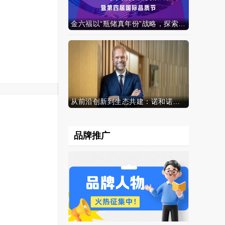
金六福以“瓶储真年份”战略，探索白酒行业价值新范式
从前沿创新到生态共建：诺和诺德参加中国发展高层论坛2026年年会，携“中国同创”新里程碑深化对华承诺
品牌推广