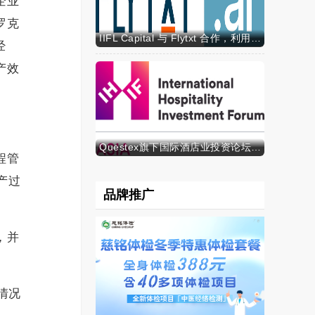
企业
罗克
IIFL Capital 与 Flytxt 合作，利用代理式 AI 推动资产管理规模的可持续增长
经
产效
Questex旗下国际酒店业投资论坛亚洲峰会表示，亚洲酒店业有望迎来投资加速期
程管
产过
品牌推广
，并
情况