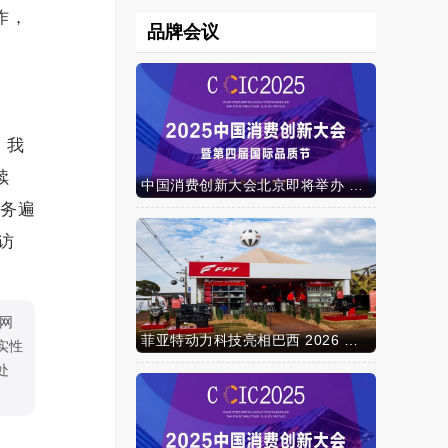
作，
品牌会议
。我
续
中国消费创新大会北京即将举办 携手智迈电动车引领消费新时代
业务遍
访
网
菲亚特动力科技亮相巴西 2026 年农业展，动力技术提升到新高度
实性
处