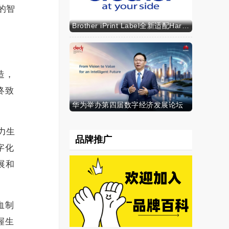
的智
Brother iPrint Label全新适配HarmonyOS NEXT，标识标记体验再升级
造，
终致
华为举办第四届数字经济发展论坛
力生
品牌推广
字化
展和
血制
握生