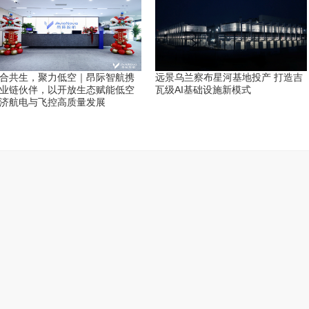
合共生，聚力低空｜昂际智航携
远景乌兰察布星河基地投产 打造吉
业链伙伴，以开放生态赋能低空
瓦级AI基础设施新模式
济航电与飞控高质量发展