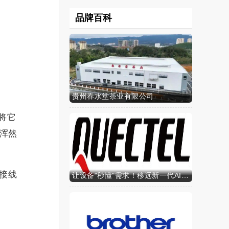
品牌百科
贵州春水堂茶业有限公司
将它
造浑然
连接线
让设备"秒懂"需求！移远新一代AI算力智能模组SH603FC硬核来袭