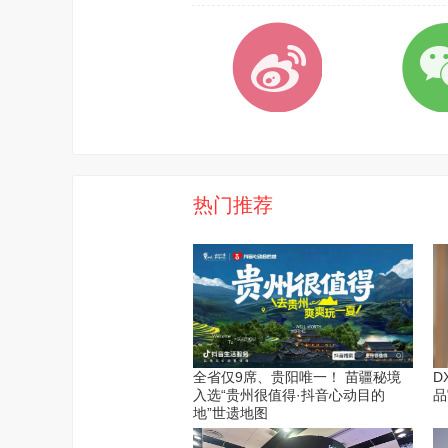
热门推荐
全省仅9席、贵阳唯一！ 苗疆秘境
D
入选“贵州很值得·抖音心动目的
品
地”世遗地图