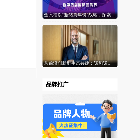
金六福以“瓶储真年份”战略，探索白酒行业价值新范式
从前沿创新到生态共建：诺和诺德参加中国发展高层论坛2026年年会，携“中国同创”新里程碑深化对华承诺
品牌推广