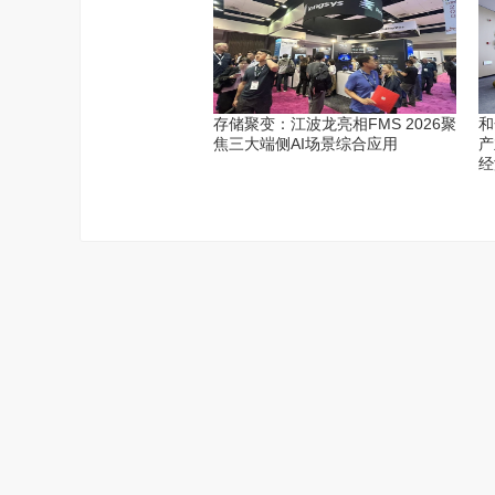
存储聚变：江波龙亮相FMS 2026聚
和
焦三大端侧AI场景综合应用
产
经