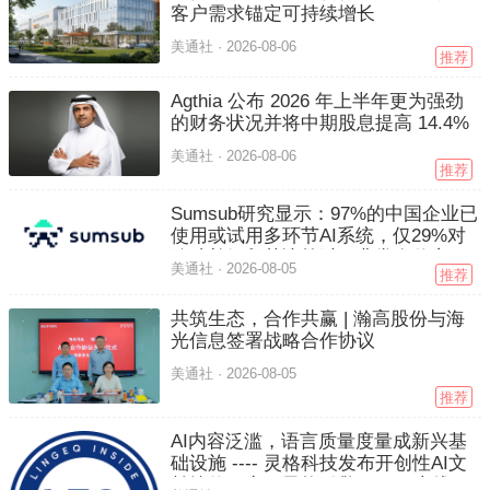
客户需求锚定可持续增长
美通社 ·
2026-08-06
推荐
Agthia 公布 2026 年上半年更为强劲
的财务状况并将中期股息提高 14.4%
美通社 ·
2026-08-06
推荐
Sumsub研究显示：97%的中国企业已
使用或试用多环节AI系统，仅29%对
追踪并解释其决策过程非常有信心
美通社 ·
2026-08-05
推荐
共筑生态，合作共赢 | 瀚高股份与海
光信息签署战略合作协议
美通社 ·
2026-08-05
推荐
AI内容泛滥，语言质量度量成新兴基
础设施 ---- 灵格科技发布开创性AI文
献熵值研究，灵格引擎8月1日上线