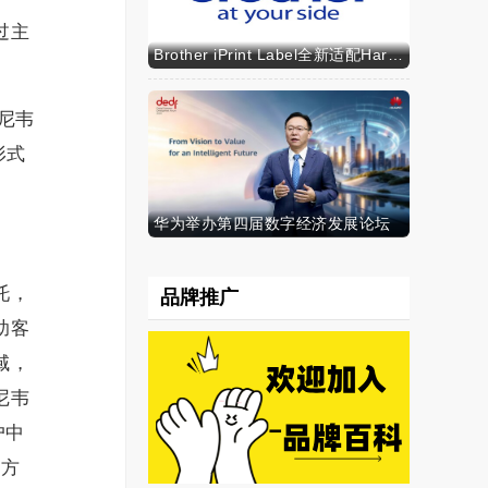
过主
Brother iPrint Label全新适配HarmonyOS NEXT，标识标记体验再升级
尼韦
形式
华为举办第四届数字经济发展论坛
托，
品牌推广
助客
域，
尼韦
户中
官方