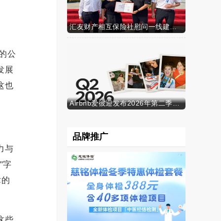
汇友财产相互保险社慰问一线建筑工人
的公
发展
这也
Airbnb爱彼迎发布2026年第二季度财务业绩
品牌推广
力与
"字
术的
这些