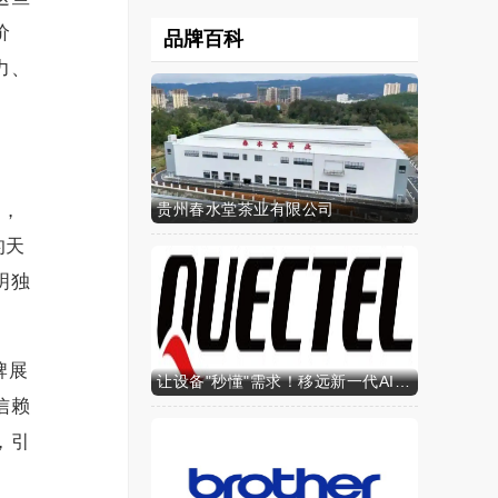
价
品牌百科
力、
计，
贵州春水堂茶业有限公司
的天
明独
牌展
让设备"秒懂"需求！移远新一代AI算力智能模组SH603FC硬核来袭
信赖
，引