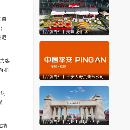
其自
s）
【品牌专栏】美味 必胜客
霍尼
助力客
向和
【品牌专栏】平安人寿贵州分公司
在纳
景、
【品牌专栏】贵州工商职业大学
在纳